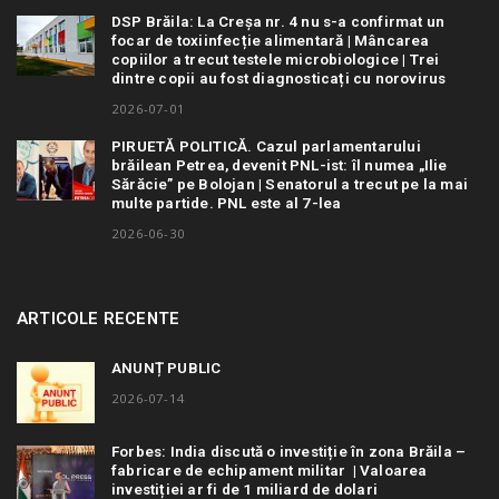
DSP Brăila: La Creșa nr. 4 nu s-a confirmat un
focar de toxiinfecție alimentară | Mâncarea
copiilor a trecut testele microbiologice | Trei
dintre copii au fost diagnosticați cu norovirus
2026-07-01
PIRUETĂ POLITICĂ. Cazul parlamentarului
brăilean Petrea, devenit PNL-ist: îl numea „Ilie
Sărăcie” pe Bolojan | Senatorul a trecut pe la mai
multe partide. PNL este al 7-lea
2026-06-30
ARTICOLE RECENTE
ANUNȚ PUBLIC
2026-07-14
Forbes: India discută o investiție în zona Brăila –
fabricare de echipament militar | Valoarea
investiției ar fi de 1 miliard de dolari