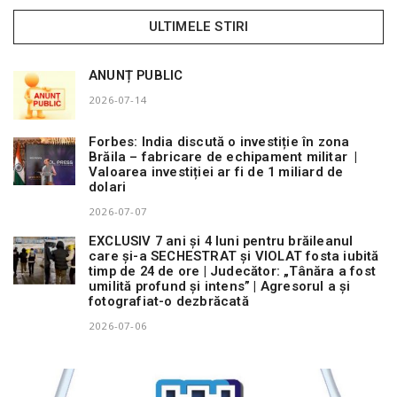
ULTIMELE STIRI
ANUNȚ PUBLIC
2026-07-14
Forbes: India discută o investiție în zona
Brăila – fabricare de echipament militar |
Valoarea investiției ar fi de 1 miliard de
dolari
2026-07-07
EXCLUSIV 7 ani și 4 luni pentru brăileanul
care și-a SECHESTRAT și VIOLAT fosta iubită
timp de 24 de ore | Judecător: „Tânăra a fost
umilită profund și intens” | Agresorul a și
fotografiat-o dezbrăcată
2026-07-06