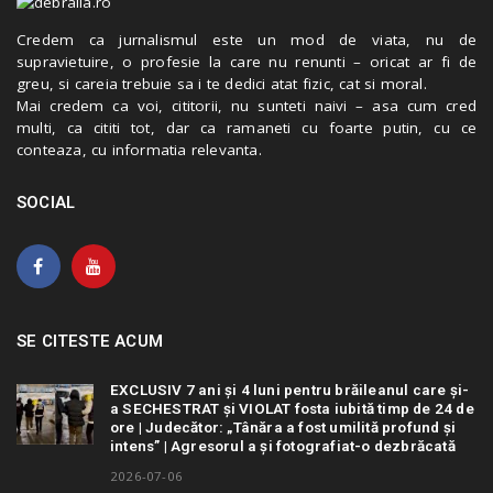
Credem ca jurnalismul este un mod de viata, nu de
supravietuire, o profesie la care nu renunti – oricat ar fi de
greu, si careia trebuie sa i te dedici atat fizic, cat si moral.
Mai credem ca voi, cititorii, nu sunteti naivi – asa cum cred
multi, ca cititi tot, dar ca ramaneti cu foarte putin, cu ce
conteaza, cu informatia relevanta.
SOCIAL
SE CITESTE ACUM
EXCLUSIV 7 ani și 4 luni pentru brăileanul care și-
a SECHESTRAT și VIOLAT fosta iubită timp de 24 de
ore | Judecător: „Tânăra a fost umilită profund și
intens” | Agresorul a și fotografiat-o dezbrăcată
2026-07-06