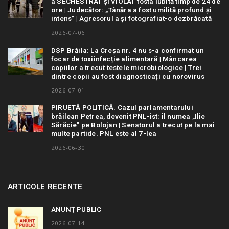
a SECHESTRAT și VIOLAT fosta iubită timp de 24 de
ore | Judecător: „Tânăra a fost umilită profund și
intens” | Agresorul a și fotografiat-o dezbrăcată
2026-07-06
DSP Brăila: La Creșa nr. 4 nu s-a confirmat un
focar de toxiinfecție alimentară | Mâncarea
copiilor a trecut testele microbiologice | Trei
dintre copii au fost diagnosticați cu norovirus
2026-07-01
PIRUETĂ POLITICĂ. Cazul parlamentarului
brăilean Petrea, devenit PNL-ist: îl numea „Ilie
Sărăcie” pe Bolojan | Senatorul a trecut pe la mai
multe partide. PNL este al 7-lea
2026-06-30
ARTICOLE RECENTE
ANUNȚ PUBLIC
2026-07-14