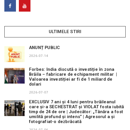
ULTIMELE STIRI
ANUNȚ PUBLIC
2026-07-14
Forbes: India discută o investiție în zona
Brăila – fabricare de echipament militar |
Valoarea investiției ar fi de 1 miliard de
dolari
2026-07-07
EXCLUSIV 7 ani și 4 luni pentru brăileanul
care și-a SECHESTRAT și VIOLAT fosta iubită
timp de 24 de ore | Judecător: „Tânăra a fost
umilită profund și intens” | Agresorul a și
fotografiat-o dezbrăcată
2026-07-06