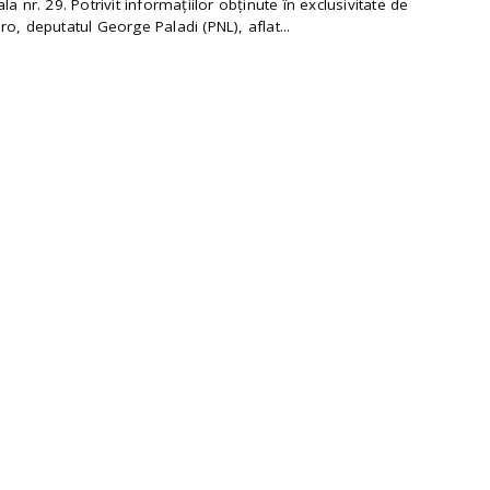
la nr. 29. Potrivit informațiilor obținute în exclusivitate de
o, deputatul George Paladi (PNL), aflat...