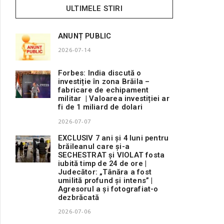
ULTIMELE STIRI
ANUNȚ PUBLIC
2026-07-14
Forbes: India discută o
investiție în zona Brăila –
fabricare de echipament
militar | Valoarea investiției ar
fi de 1 miliard de dolari
2026-07-07
EXCLUSIV 7 ani și 4 luni pentru
brăileanul care și-a
SECHESTRAT și VIOLAT fosta
iubită timp de 24 de ore |
Judecător: „Tânăra a fost
umilită profund și intens” |
Agresorul a și fotografiat-o
dezbrăcată
2026-07-06