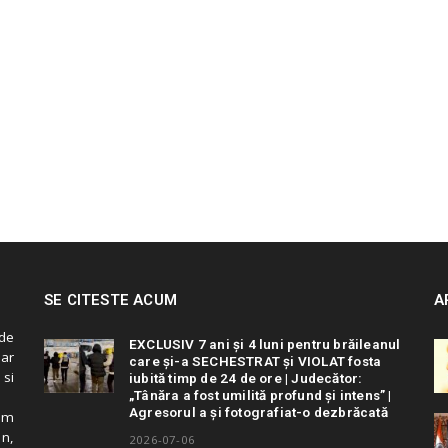
SE CITESTE ACUM
A
de
EXCLUSIV 7 ani și 4 luni pentru brăileanul
 ar
care și-a SECHESTRAT și VIOLAT fosta
 si
iubită timp de 24 de ore | Judecător:
„Tânăra a fost umilită profund și intens” |
Agresorul a și fotografiat-o dezbrăcată
cum
in,
2026-07-06