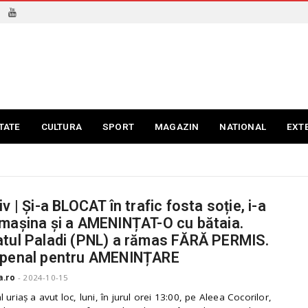
TATE
CULTURA
SPORT
MAGAZIN
NATIONAL
EXT
v | Și-a BLOCAT în trafic fosta soție, i-a
mașina și a AMENINȚAT-O cu bătaia.
tul Paladi (PNL) a rămas FĂRĂ PERMIS.
 penal pentru AMENINȚARE
a.ro
-
2024-10-15
 uriaș a avut loc, luni, în jurul orei 13:00, pe Aleea Cocorilor,