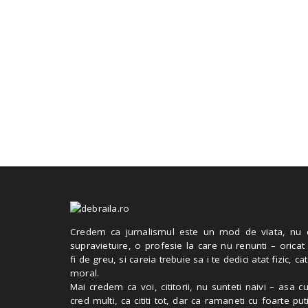
Credem ca jurnalismul este un mod de viata, nu 
supravietuire, o profesie la care nu renunti – oricat
fi de greu, si careia trebuie sa i te dedici atat fizic, cat
moral.
Mai credem ca voi, cititorii, nu sunteti naivi – asa 
cred multi, ca cititi tot, dar ca ramaneti cu foarte put