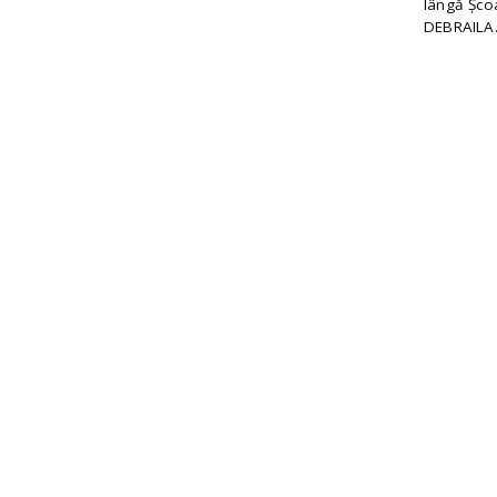
lângă Școa
.
DEBRAILA.r
r
o