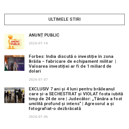
n
ULTIMELE STIRI
ANUNȚ PUBLIC
2026-07-14
Forbes: India discută o investiție în zona
Brăila – fabricare de echipament militar |
Valoarea investiției ar fi de 1 miliard de
dolari
2026-07-07
EXCLUSIV 7 ani și 4 luni pentru brăileanul
care și-a SECHESTRAT și VIOLAT fosta iubită
timp de 24 de ore | Judecător: „Tânăra a fost
umilită profund și intens” | Agresorul a și
fotografiat-o dezbrăcată
2026-07-06