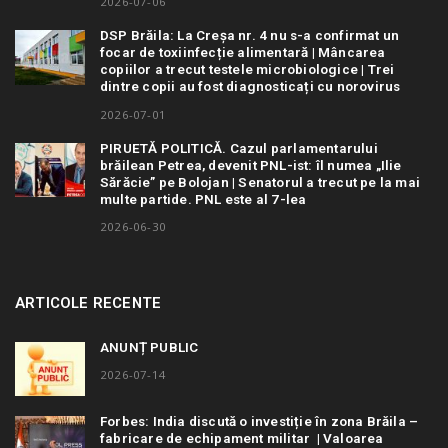
2026-07-06
DSP Brăila: La Creșa nr. 4 nu s-a confirmat un
focar de toxiinfecție alimentară | Mâncarea
copiilor a trecut testele microbiologice | Trei
dintre copii au fost diagnosticați cu norovirus
2026-07-01
PIRUETĂ POLITICĂ. Cazul parlamentarului
brăilean Petrea, devenit PNL-ist: îl numea „Ilie
Sărăcie” pe Bolojan | Senatorul a trecut pe la mai
multe partide. PNL este al 7-lea
2026-06-30
ARTICOLE RECENTE
ANUNȚ PUBLIC
2026-07-14
Forbes: India discută o investiție în zona Brăila –
fabricare de echipament militar | Valoarea