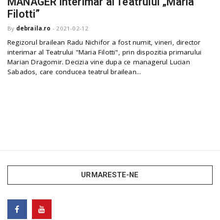
MANAGER interimar al Teatrului „Maria
o
a
Filotti”
By
debraila.ro
-
2021-02-12
v
Regizorul brailean Radu Nichifor a fost numit, vineri, director
interimar al Teatrului "Maria Filotti", prin dispozitia primarului
Marian Dragomir. Decizia vine dupa ce managerul Lucian
i
Sabados, care conducea teatrul brailean...
g
a
t
URMARESTE-NE
i
o