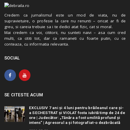
Credem ca jurnalismul este un mod de viata, nu de
supravietuire, o profesie la care nu renunti – oricat ar fi de
greu, si careia trebuie sa i te dedici atat fizic, cat si moral.
Mai credem ca voi, cititorii, nu sunteti naivi – asa cum cred
multi, ca cititi tot, dar ca ramaneti cu foarte putin, cu ce
conteaza, cu informatia relevanta.
SOCIAL
SE CITESTE ACUM
EXCLUSIV 7 ani și 4 luni pentru brăileanul care și-
a SECHESTRAT și VIOLAT fosta iubită timp de 24 de
ore | Judecător: „Tânăra a fost umilită profund și
intens” | Agresorul a și fotografiat-o dezbrăcată