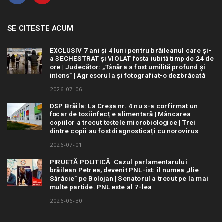
SE CITESTE ACUM
EXCLUSIV 7 ani și 4 luni pentru brăileanul care și-
a SECHESTRAT și VIOLAT fosta iubită timp de 24 de
ore | Judecător: „Tânăra a fost umilită profund și
intens” | Agresorul a și fotografiat-o dezbrăcată
2026-07-06
DSP Brăila: La Creșa nr. 4 nu s-a confirmat un
focar de toxiinfecție alimentară | Mâncarea
copiilor a trecut testele microbiologice | Trei
dintre copii au fost diagnosticați cu norovirus
2026-07-01
PIRUETĂ POLITICĂ. Cazul parlamentarului
brăilean Petrea, devenit PNL-ist: îl numea „Ilie
Sărăcie” pe Bolojan | Senatorul a trecut pe la mai
multe partide. PNL este al 7-lea
2026-06-30