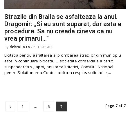
Strazile din Braila se asfalteaza la anul.
n
Dragomir: „Si eu sunt suparat, dar asta e
procedura. Sa nu creada cineva ca nu
vrea primarul…”
By
debraila.ro
-
2016-11-03
Licitatia pentru asfaltarea si plombarea strazilor din municipiu
este in continuare blocata. O societate comerciala a cerut
suspendarea si, apoi, anularea licitatiei, Consiliul National
pentru Solutionarea Contestatiilor a respins solicitarile,...
…
Page 7 of 7
1
6
7