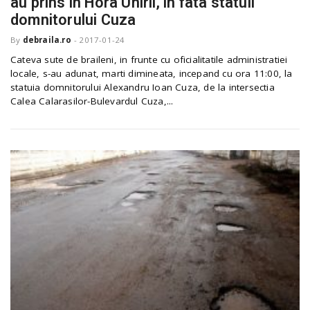
au prins in Hora Unirii, in fata statuii
o
a
domnitorului Cuza
By
debraila.ro
-
2017-01-24
v
Cateva sute de braileni, in frunte cu oficialitatile administratiei
locale, s-au adunat, marti dimineata, incepand cu ora 11:00, la
statuia domnitorului Alexandru Ioan Cuza, de la intersectia
i
Calea Calarasilor-Bulevardul Cuza,...
g
a
t
i
o