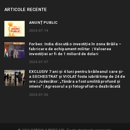
ARTICOLE RECENTE
ANUNȚ PUBLIC
2026-07-14
Forbes: India discută o investiție în zona Brăila –
fabricare de echipament militar | Valoarea
investiției ar fi de 1 miliard de dolari
2026-07-07
EXCLUSIV 7 ani și 4 luni pentru brăileanul care și-
a SECHESTRAT și VIOLAT fosta iubită timp de 24 de
ore | Judecător: „Tânăra a fost umilită profund și
intens” | Agresorul a și fotografiat-o dezbrăcată
2026-07-06
© 2016 DEBRAILA PRESS SRL. Toate drepturile rezervate.