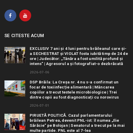
SE CITESTE ACUM
EXCLUSIV 7 ani și 4 luni pentru brăileanul care și-
a SECHESTRAT și VIOLAT fosta iubită timp de 24 de
ore | Judecător: „Tânăra a fost umilită profund și
intens” | Agresorul a și fotografiat-o dezbrăcată
2026-07-06
DSP Brăila: La Creșa nr. 4 nu s-a confirmat un
focar de toxiinfecție alimentară | Mâncarea
copiilor a trecut testele microbiologice | Trei
dintre copii au fost diagnosticați cu norovirus
2026-07-01
PIRUETĂ POLITICĂ. Cazul parlamentarului
brăilean Petrea, devenit PNL-ist: îl numea „Ilie
Sărăcie” pe Bolojan | Senatorul a trecut pe la mai
multe partide. PNL este al 7-lea