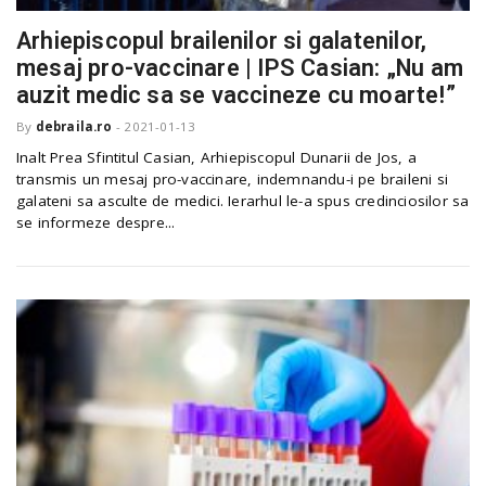
Arhiepiscopul brailenilor si galatenilor,
n
mesaj pro-vaccinare | IPS Casian: „Nu am
auzit medic sa se vaccineze cu moarte!”
By
debraila.ro
-
2021-01-13
Inalt Prea Sfintitul Casian, Arhiepiscopul Dunarii de Jos, a
transmis un mesaj pro-vaccinare, indemnandu-i pe braileni si
galateni sa asculte de medici. Ierarhul le-a spus credinciosilor sa
se informeze despre...