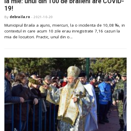
la mie: unul din 100 de braileni are COVID-
o
a
19!
By
debraila.ro
-
2021-10-20
v
Municipiul Braila a ajuns, miercuri, la o incidenta de 10,08 ‰, in
contextul in care acum 10 zile erau inregistrate 7,16 cazuri la
mia de locuitori. Practic, unul din o...
i
g
a
t
i
o