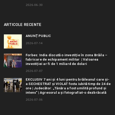
2026-06-30
ARTICOLE RECENTE
ANUNȚ PUBLIC
2026-07-14
Forbes: India discută o investiție în zona Brăila –
fabricare de echipament militar | Valoarea
investiției ar fi de 1 miliard de dolari
2026-07-07
EXCLUSIV 7 ani și 4 luni pentru brăileanul care și-
a SECHESTRAT și VIOLAT fosta iubită timp de 24 de
ore | Judecător: „Tânăra a fost umilită profund și
intens” | Agresorul a și fotografiat-o dezbrăcată
2026-07-06