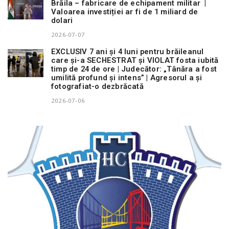
Brăila – fabricare de echipament militar |
Valoarea investiției ar fi de 1 miliard de
dolari
2026-07-07
EXCLUSIV 7 ani și 4 luni pentru brăileanul
care și-a SECHESTRAT și VIOLAT fosta iubită
timp de 24 de ore | Judecător: „Tânăra a fost
umilită profund și intens” | Agresorul a și
fotografiat-o dezbrăcată
2026-07-06