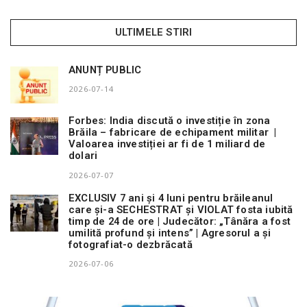
ULTIMELE STIRI
n
ANUNȚ PUBLIC
2026-07-14
Forbes: India discută o investiție în zona
Brăila – fabricare de echipament militar |
Valoarea investiției ar fi de 1 miliard de
dolari
2026-07-07
EXCLUSIV 7 ani și 4 luni pentru brăileanul
care și-a SECHESTRAT și VIOLAT fosta iubită
timp de 24 de ore | Judecător: „Tânăra a fost
umilită profund și intens” | Agresorul a și
fotografiat-o dezbrăcată
2026-07-06