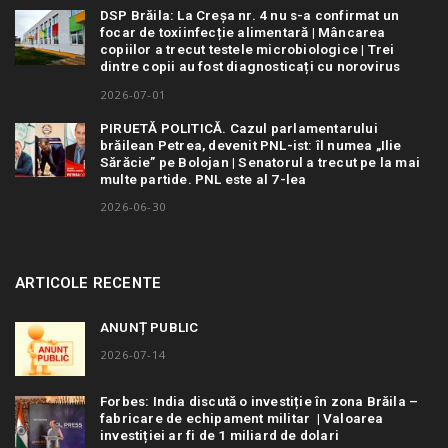
DSP Brăila: La Creșa nr. 4 nu s-a confirmat un
focar de toxiinfecție alimentară | Mâncarea
copiilor a trecut testele microbiologice | Trei
dintre copii au fost diagnosticați cu norovirus
2026-07-01
PIRUETĂ POLITICĂ. Cazul parlamentarului
brăilean Petrea, devenit PNL-ist: îl numea „Ilie
Sărăcie” pe Bolojan | Senatorul a trecut pe la mai
multe partide. PNL este al 7-lea
2026-06-30
ARTICOLE RECENTE
ANUNȚ PUBLIC
2026-07-14
Forbes: India discută o investiție în zona Brăila –
fabricare de echipament militar | Valoarea
investiției ar fi de 1 miliard de dolari