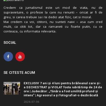
Credem ca jurnalismul este un mod de viata, nu de
supravietuire, o profesie la care nu renunti – oricat ar fi de
greu, si careia trebuie sa i te dedici atat fizic, cat si moral.
Mai credem ca voi, cititorii, nu sunteti naivi – asa cum cred
multi, ca cititi tot, dar ca ramaneti cu foarte putin, cu ce
conteaza, cu informatia relevanta.
SOCIAL
SE CITESTE ACUM
EXCLUSIV 7 ani și 4 luni pentru brăileanul care și-
a SECHESTRAT și VIOLAT fosta iubită timp de 24 de
ore | Judecător: „Tânăra a fost umilită profund și
intens” | Agresorul a și fotografiat-o dezbrăcată
2026-07-06