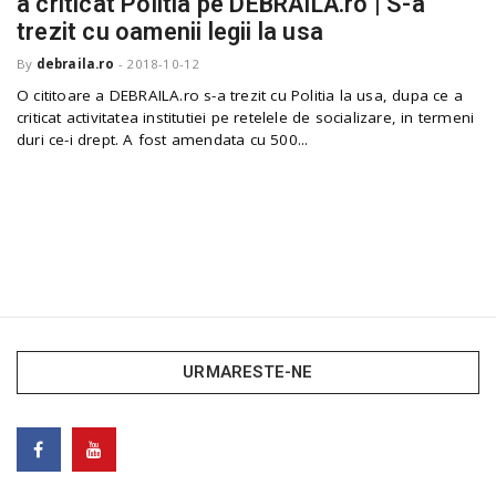
a criticat Politia pe DEBRAILA.ro | S-a
o
a
trezit cu oamenii legii la usa
By
debraila.ro
-
2018-10-12
v
O cititoare a DEBRAILA.ro s-a trezit cu Politia la usa, dupa ce a
criticat activitatea institutiei pe retelele de socializare, in termeni
duri ce-i drept. A fost amendata cu 500...
i
g
a
t
URMARESTE-NE
i
o