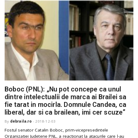
Boboc (PNL): „Nu pot concepe ca unul
dintre intelectualii de marca ai Brailei sa
fie tarat in mocirla. Domnule Candea, ca
liberal, dar si ca brailean, imi cer scuze”
By
debraila.ro
-
2018-12-03
Fostul senator Catalin Boboc, prim-vicepresedintele
Organizatiei Judetene PNL, a reactionat la atacurile care l-au