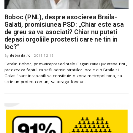
Boboc (PNL), despre asocierea Braila-
n
Galati, promisiunea PSD: „Chiar este asa
de greu sa va asociati? Chiar nu puteti
depasi orgoliile prostesti care ne tin in
loc?”
By
debraila.ro
-
2018-12-16
Catalin Boboc, prim-vicepresedintele Organizatiei Judetene PNL,
precizeaza faptul ca sefii administratiilor locale din Braila si
Galati "sunt incapabili sa constituie o zona metropolitana, sa
scrie un proiect comun, sa atraga fonduri...