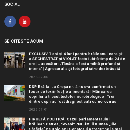
SOCIAL
SE CITESTE ACUM
EXCLUSIV 7 ani și 4 luni pentru brăileanul care și-
a SECHESTRAT și VIOLAT fosta iubită timp de 24 de
ore | Judecător: „Tânăra a fost umilită profund și
intens” | Agresorul a și fotografiat-o dezbrăcată
2026-07-06
DSP Brăila: La Creșa nr. 4 nu s-a confirmat un
focar de toxiinfecție alimentară | Mâncarea
copiilor a trecut testele microbiologice | Trei
dintre copii au fost diagnosticați cu norovirus
2026-07-01
PIRUETĂ POLITICĂ. Cazul parlamentarului
brăilean Petrea, devenit PNL-ist: îl numea „Ilie
Sărăcie” pe Bolojan | Senatorul a trecut pe la mai