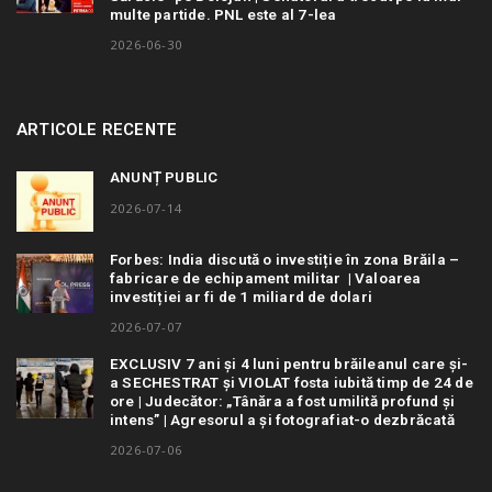
multe partide. PNL este al 7-lea
2026-06-30
ARTICOLE RECENTE
ANUNȚ PUBLIC
2026-07-14
Forbes: India discută o investiție în zona Brăila –
fabricare de echipament militar | Valoarea
investiției ar fi de 1 miliard de dolari
2026-07-07
EXCLUSIV 7 ani și 4 luni pentru brăileanul care și-
a SECHESTRAT și VIOLAT fosta iubită timp de 24 de
ore | Judecător: „Tânăra a fost umilită profund și
intens” | Agresorul a și fotografiat-o dezbrăcată
2026-07-06