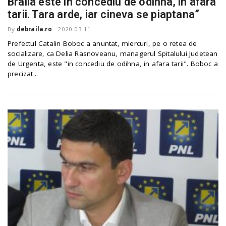
Braila este in concediu de odihna, in afara
o
a
tarii. Tara arde, iar cineva se piaptana”
By
debraila.ro
-
2020-03-11
v
Prefectul Catalin Boboc a anuntat, miercuri, pe o retea de
socializare, ca Delia Rasnoveanu, managerul Spitalului Judetean
de Urgenta, este "in concediu de odihna, in afara tarii". Boboc a
i
precizat...
g
a
t
i
o