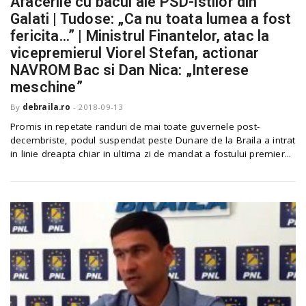
Afacerile cu bacul ale PSD-istilor din
Galati | Tudose: „Ca nu toata lumea a fost
fericita…” | Ministrul Finantelor, atac la
vicepremierul Viorel Stefan, actionar
NAVROM Bac si Dan Nica: „Interese
meschine”
By
debraila.ro
-
2018-09-13
Promis in repetate randuri de mai toate guvernele post-
decembriste, podul suspendat peste Dunare de la Braila a intrat
in linie dreapta chiar in ultima zi de mandat a fostului premier...