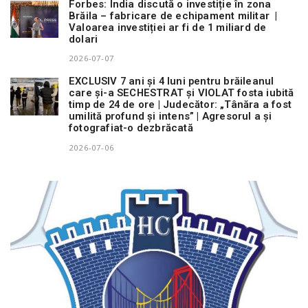
Forbes: India discută o investiție în zona
Brăila – fabricare de echipament militar |
Valoarea investiției ar fi de 1 miliard de
dolari
2026-07-07
EXCLUSIV 7 ani și 4 luni pentru brăileanul
care și-a SECHESTRAT și VIOLAT fosta iubită
timp de 24 de ore | Judecător: „Tânăra a fost
umilită profund și intens” | Agresorul a și
fotografiat-o dezbrăcată
2026-07-06