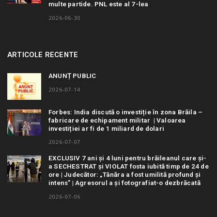
multe partide. PNL este al 7-lea
2026-06-30
ARTICOLE RECENTE
ANUNȚ PUBLIC
2026-07-14
Forbes: India discută o investiție în zona Brăila –
fabricare de echipament militar | Valoarea
investiției ar fi de 1 miliard de dolari
2026-07-07
EXCLUSIV 7 ani și 4 luni pentru brăileanul care și-
a SECHESTRAT și VIOLAT fosta iubită timp de 24 de
ore | Judecător: „Tânăra a fost umilită profund și
intens” | Agresorul a și fotografiat-o dezbrăcată
2026-07-06