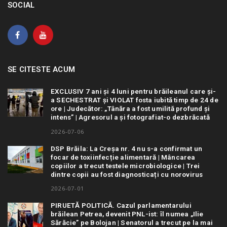
SOCIAL
SE CITESTE ACUM
EXCLUSIV 7 ani și 4 luni pentru brăileanul care și-
a SECHESTRAT și VIOLAT fosta iubită timp de 24 de
ore | Judecător: „Tânăra a fost umilită profund și
intens” | Agresorul a și fotografiat-o dezbrăcată
2026-07-06
DSP Brăila: La Creșa nr. 4 nu s-a confirmat un
focar de toxiinfecție alimentară | Mâncarea
copiilor a trecut testele microbiologice | Trei
dintre copii au fost diagnosticați cu norovirus
2026-07-01
PIRUETĂ POLITICĂ. Cazul parlamentarului
brăilean Petrea, devenit PNL-ist: îl numea „Ilie
Sărăcie” pe Bolojan | Senatorul a trecut pe la mai