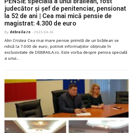
PENSIE specială a unui brăilean, fost
o
a
judecător și șef de penitenciar, pensionat
la 52 de ani | Cea mai mică pensie de
magistrat: 4.300 de euro
v
By
debraila.ro
-
2023-04-26
Alin Cristea Cea mai mare pensie primită de un brăilean se
i
ridică la 7.000 de euro, potrivit informațiilor obținute în
exclusivitate de DEBRAILA.ro. Este vorba despre pensia specială
a unui...
g
a
t
i
o