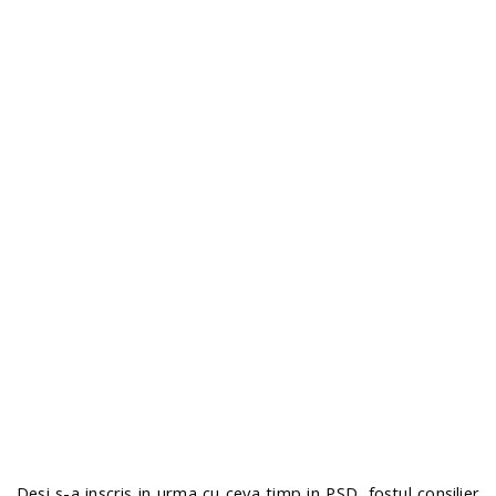
n
Desi s-a inscris in urma cu ceva timp in PSD, fostul consilier