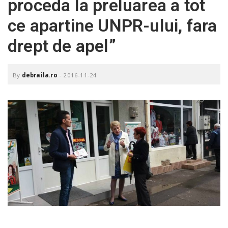
proceda la preluarea a tot
o
a
ce apartine UNPR-ului, fara
drept de apel”
v
i
By
debraila.ro
-
2016-11-24
g
a
t
i
o