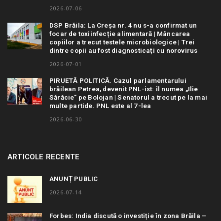
2026-07-06
DSP Brăila: La Creșa nr. 4 nu s-a confirmat un
focar de toxiinfecție alimentară | Mâncarea
copiilor a trecut testele microbiologice | Trei
dintre copii au fost diagnosticați cu norovirus
2026-07-01
PIRUETĂ POLITICĂ. Cazul parlamentarului
brăilean Petrea, devenit PNL-ist: îl numea „Ilie
Sărăcie” pe Bolojan | Senatorul a trecut pe la mai
multe partide. PNL este al 7-lea
2026-06-30
ARTICOLE RECENTE
ANUNȚ PUBLIC
2026-07-14
Forbes: India discută o investiție în zona Brăila –