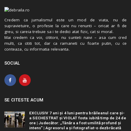
Credem ca jurnalismul este un mod de viata, nu de
supravietuire, o profesie la care nu renunti – oricat ar fi de
greu, si careia trebuie sa i te dedici atat fizic, cat si moral.
Mai credem ca voi, cititorii, nu sunteti naivi – asa cum cred
multi, ca cititi tot, dar ca ramaneti cu foarte putin, cu ce
conteaza, cu informatia relevanta.
SOCIAL
SE CITESTE ACUM
EXCLUSIV 7 ani și 4 luni pentru brăileanul care și-
a SECHESTRAT și VIOLAT fosta iubită timp de 24 de
ore | Judecător: „Tânăra a fost umilită profund și
intens” | Agresorul a și fotografiat-o dezbrăcată