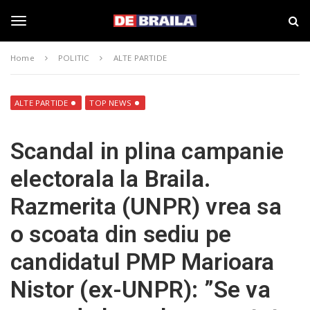
S
s
k
t
i
i
T
p
r
Home
POLITIC
ALTE PARTIDE
t
i
o
B
o
m
r
a
a
ALTE PARTIDE
TOP NEWS
i
i
g
n
l
Scandal in plina campanie
c
a
o
–
g
electorala la Braila.
n
d
t
e
Razmerita (UNPR) vrea sa
e
b
l
n
r
o scoata din sediu pe
t
a
i
e
candidatul PMP Marioara
l
a
Nistor (ex-UNPR): ”Se va
.
n
r