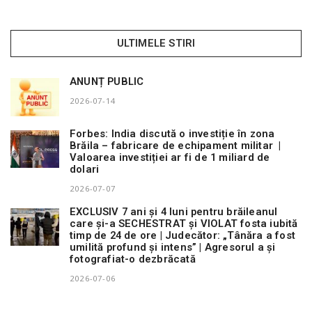
ULTIMELE STIRI
ANUNȚ PUBLIC
2026-07-14
Forbes: India discută o investiție în zona
Brăila – fabricare de echipament militar |
Valoarea investiției ar fi de 1 miliard de
dolari
2026-07-07
EXCLUSIV 7 ani și 4 luni pentru brăileanul
care și-a SECHESTRAT și VIOLAT fosta iubită
timp de 24 de ore | Judecător: „Tânăra a fost
umilită profund și intens” | Agresorul a și
fotografiat-o dezbrăcată
2026-07-06