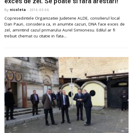
exces de zel. Se poate si fara arestari!”
o
a
By
nicoleta
-
2016-03-06
Copresedintele Organizatiei Judetene ALDE, consilierul local
Dan Paun, considera ca, in anumite cazuri, DNA face exces de
v
zel, amintind cazul primarului Aurel Simionesu. Edilul ar fi
trebuit chemat cu citatie in fata...
i
g
a
t
i
o