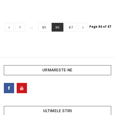
…
Page 86 of 87
1
85
86
87
URMARESTE-NE
ULTIMELE STIRI