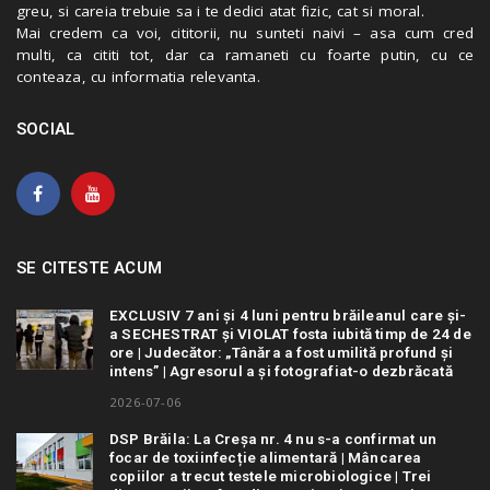
greu, si careia trebuie sa i te dedici atat fizic, cat si moral.
Mai credem ca voi, cititorii, nu sunteti naivi – asa cum cred
multi, ca cititi tot, dar ca ramaneti cu foarte putin, cu ce
conteaza, cu informatia relevanta.
SOCIAL
SE CITESTE ACUM
EXCLUSIV 7 ani și 4 luni pentru brăileanul care și-
a SECHESTRAT și VIOLAT fosta iubită timp de 24 de
ore | Judecător: „Tânăra a fost umilită profund și
intens” | Agresorul a și fotografiat-o dezbrăcată
2026-07-06
DSP Brăila: La Creșa nr. 4 nu s-a confirmat un
focar de toxiinfecție alimentară | Mâncarea
copiilor a trecut testele microbiologice | Trei