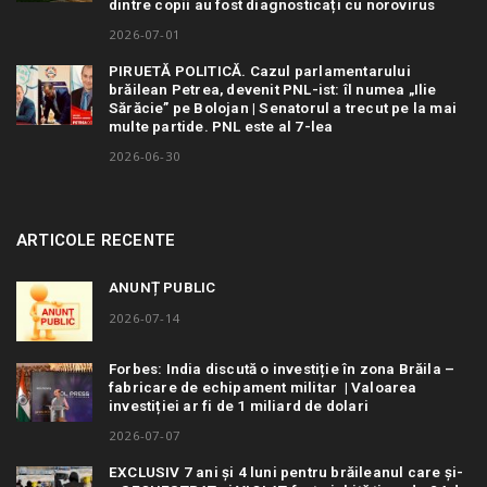
dintre copii au fost diagnosticați cu norovirus
2026-07-01
PIRUETĂ POLITICĂ. Cazul parlamentarului
brăilean Petrea, devenit PNL-ist: îl numea „Ilie
Sărăcie” pe Bolojan | Senatorul a trecut pe la mai
multe partide. PNL este al 7-lea
2026-06-30
ARTICOLE RECENTE
ANUNȚ PUBLIC
2026-07-14
Forbes: India discută o investiție în zona Brăila –
fabricare de echipament militar | Valoarea
investiției ar fi de 1 miliard de dolari
2026-07-07
EXCLUSIV 7 ani și 4 luni pentru brăileanul care și-