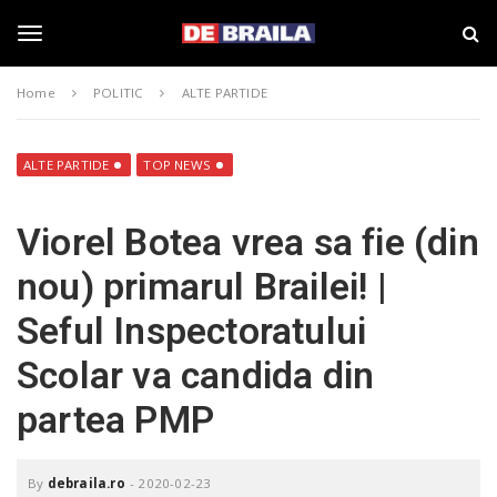
S
s
k
t
i
i
T
p
r
Home
POLITIC
ALTE PARTIDE
t
i
o
B
o
m
r
a
a
ALTE PARTIDE
TOP NEWS
i
i
g
n
l
Viorel Botea vrea sa fie (din
c
a
o
–
g
nou) primarul Brailei! |
n
d
t
e
Seful Inspectoratului
e
b
l
n
r
Scolar va candida din
t
a
i
e
partea PMP
l
a
.
n
r
By
debraila.ro
-
2020-02-23