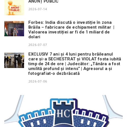
ANUNȚ PUBLIC
2026-07-14
Forbes: India discută o investiție în zona
Brăila – fabricare de echipament militar |
Valoarea investiției ar fi de 1 miliard de
dolari
2026-07-07
EXCLUSIV 7 ani și 4 luni pentru brăileanul
care și-a SECHESTRAT și VIOLAT fosta iubită
timp de 24 de ore | Judecător: „Tânăra a fost
umilită profund și intens” | Agresorul a și
fotografiat-o dezbrăcată
2026-07-06