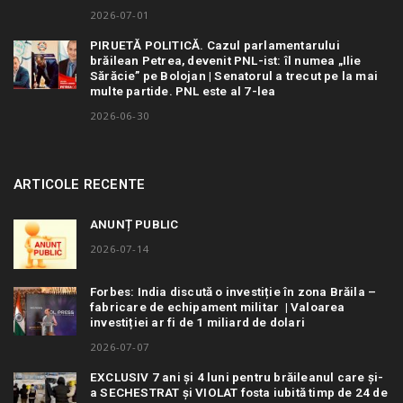
2026-07-01
PIRUETĂ POLITICĂ. Cazul parlamentarului
brăilean Petrea, devenit PNL-ist: îl numea „Ilie
Sărăcie” pe Bolojan | Senatorul a trecut pe la mai
multe partide. PNL este al 7-lea
2026-06-30
ARTICOLE RECENTE
ANUNȚ PUBLIC
2026-07-14
Forbes: India discută o investiție în zona Brăila –
fabricare de echipament militar | Valoarea
investiției ar fi de 1 miliard de dolari
2026-07-07
EXCLUSIV 7 ani și 4 luni pentru brăileanul care și-
a SECHESTRAT și VIOLAT fosta iubită timp de 24 de