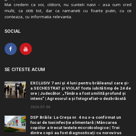
Mai credem ca voi, cititorii, nu sunteti naivi – asa cum cred
multi, ca cititi tot, dar ca ramaneti cu foarte putin, cu ce
conteaza, cu informatia relevanta.
SOCIAL
SE CITESTE ACUM
EXCLUSIV 7 ani și 4 luni pentru brăileanul care și-
a SECHESTRAT și VIOLAT fosta iubită timp de 24 de
ore | Judecător: „Tânăra a fost umilită profund și
intens” | Agresorul a și fotografiat-o dezbrăcată
2026-07-06
DSP Brăila: La Creșa nr. 4 nu s-a confirmat un
focar de toxiinfecție alimentară | Mâncarea
copiilor a trecut testele microbiologice | Trei
dintre copii au fost diagnosticați cu norovirus