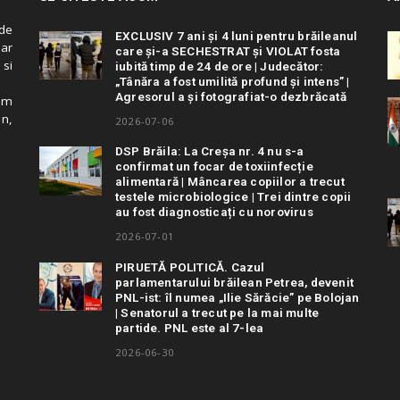
de
EXCLUSIV 7 ani și 4 luni pentru brăileanul
 ar
care și-a SECHESTRAT și VIOLAT fosta
 si
iubită timp de 24 de ore | Judecător:
„Tânăra a fost umilită profund și intens” |
Agresorul a și fotografiat-o dezbrăcată
cum
in,
2026-07-06
DSP Brăila: La Creșa nr. 4 nu s-a
confirmat un focar de toxiinfecție
alimentară | Mâncarea copiilor a trecut
testele microbiologice | Trei dintre copii
au fost diagnosticați cu norovirus
2026-07-01
PIRUETĂ POLITICĂ. Cazul
parlamentarului brăilean Petrea, devenit
PNL-ist: îl numea „Ilie Sărăcie” pe Bolojan
| Senatorul a trecut pe la mai multe
partide. PNL este al 7-lea
2026-06-30