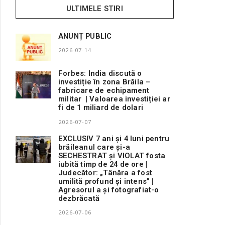
ULTIMELE STIRI
ANUNȚ PUBLIC
2026-07-14
Forbes: India discută o
investiție în zona Brăila –
fabricare de echipament
militar | Valoarea investiției ar
fi de 1 miliard de dolari
2026-07-07
EXCLUSIV 7 ani și 4 luni pentru
brăileanul care și-a
SECHESTRAT și VIOLAT fosta
iubită timp de 24 de ore |
Judecător: „Tânăra a fost
umilită profund și intens” |
Agresorul a și fotografiat-o
dezbrăcată
2026-07-06