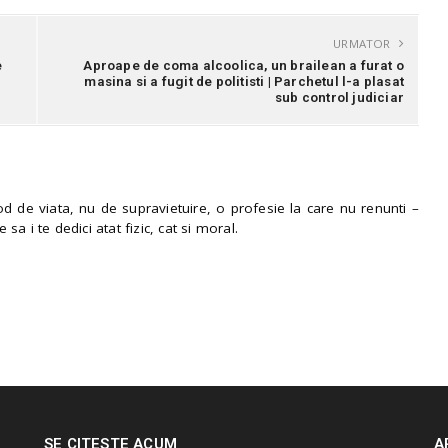
URMATOR
e
Aproape de coma alcoolica, un brailean a furat o
|
masina si a fugit de politisti | Parchetul l-a plasat
sub control judiciar
 de viata, nu de supravietuire, o profesie la care nu renunti –
e sa i te dedici atat fizic, cat si moral.
SE CITESTE ACUM
A