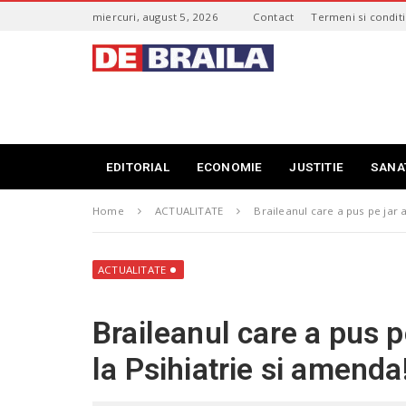
S
miercuri, august 5, 2026
Contact
Termeni si conditi
k
i
s
p
t
t
i
o
r
m
i
a
B
i
r
EDITORIAL
ECONOMIE
JUSTITIE
SANA
n
a
c
i
o
Home
ACTUALITATE
Braileanul care a pus pe jar a
l
n
a
t
–
e
d
ACTUALITATE
n
e
t
b
Braileanul care a pus pe
r
a
la Psihiatrie si amenda
i
l
a