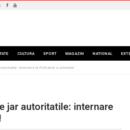
i
TATE
CULTURA
SPORT
MAGAZIN
NATIONAL
EXT
utoritatile: internare la Psihiatrie si amenda!
 jar autoritatile: internare
!