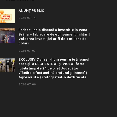
ANUNȚ PUBLIC
2026-07-14
Forbes: India discută o investiție în zona
Brăila – fabricare de echipament militar |
Valoarea investiției ar fi de 1 miliard de
dolari
2026-07-07
EXCLUSIV 7 ani și 4 luni pentru brăileanul
care și-a SECHESTRAT și VIOLAT fosta
iubită timp de 24 de ore | Judecător:
„Tânăra a fost umilită profund și intens” |
Agresorul a și fotografiat-o dezbrăcată
2026-07-06