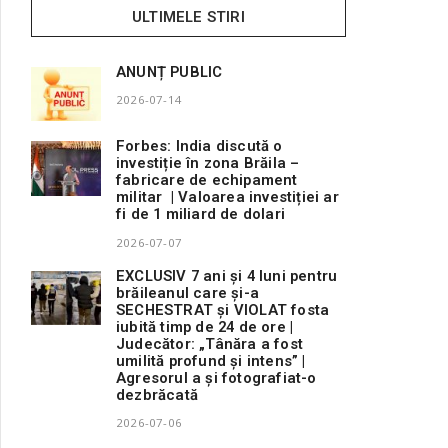
ULTIMELE STIRI
ANUNȚ PUBLIC
2026-07-14
Forbes: India discută o
investiție în zona Brăila –
fabricare de echipament
militar | Valoarea investiției ar
fi de 1 miliard de dolari
2026-07-07
EXCLUSIV 7 ani și 4 luni pentru
brăileanul care și-a
SECHESTRAT și VIOLAT fosta
iubită timp de 24 de ore |
Judecător: „Tânăra a fost
umilită profund și intens” |
Agresorul a și fotografiat-o
dezbrăcată
2026-07-06