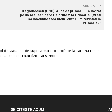
URMATOR
Draghincescu (PND), dupa ce primarul l-a invitat
pe un brailean care l-a criticat la Primarie: „Vreti
sa innebuneasca bietul om? Cum rezistati la
Primarie?”
 de viata, nu de supravietuire, o profesie la care nu renunti –
e sa i te dedici atat fizic, cat si moral.
SE CITESTE ACUM
A