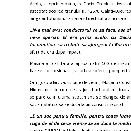
Acolo, a oprit masina, o Dacia Break cu instalat
asteptat sosirea trenului IR 12578 Galati-Bucures
langa autoturism, ramanand neclintit atunci cand t
„N-a mai avut conductorul ce sa faca, asa zi
ne-a speriat. El era prins acolo, cu Dac
locomotiva, ca trebuie sa ajungem la Bucure
sfert de ora dupa impact.
Masina a fost tarata aproximativ 500 de metri, 
fiarele contorsionate, se afla si soferul, pompieri
Om gospodar, vazut bine de vecini, Mocanu Consta
Nimeni nu stie cum de a ajuns barbatul in situatia
se pare ca in ultima saptamana se plangea de an
sotia il sfatuia sa se duca la un consult medical.
„E un soc pentru familie, pentru toata lumea
ruga de el de ceva vreme sa se duca la medic
pentru DEBRAILA Steluta Ionita, primarul comune