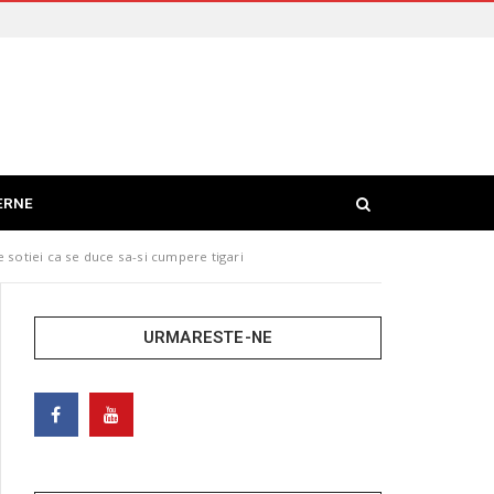
ERNE
 sotiei ca se duce sa-si cumpere tigari
URMARESTE-NE