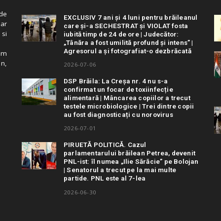
de
EXCLUSIV 7 ani și 4 luni pentru brăileanul
 ar
care și-a SECHESTRAT și VIOLAT fosta
 si
iubită timp de 24 de ore | Judecător:
„Tânăra a fost umilită profund și intens” |
Agresorul a și fotografiat-o dezbrăcată
cum
in,
2026-07-06
DSP Brăila: La Creșa nr. 4 nu s-a
confirmat un focar de toxiinfecție
alimentară | Mâncarea copiilor a trecut
testele microbiologice | Trei dintre copii
au fost diagnosticați cu norovirus
2026-07-01
PIRUETĂ POLITICĂ. Cazul
parlamentarului brăilean Petrea, devenit
PNL-ist: îl numea „Ilie Sărăcie” pe Bolojan
| Senatorul a trecut pe la mai multe
partide. PNL este al 7-lea
2026-06-30