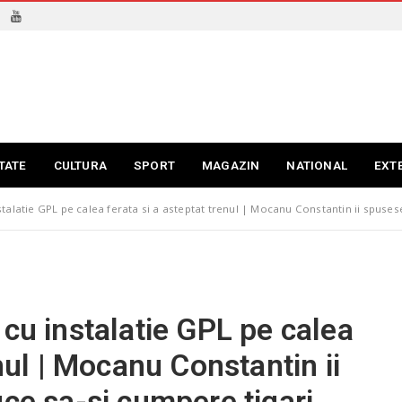
TATE
CULTURA
SPORT
MAGAZIN
NATIONAL
EXT
talatie GPL pe calea ferata si a asteptat trenul | Mocanu Constantin ii spusese
 cu instalatie GPL pe calea
enul | Mocanu Constantin ii
uce sa-si cumpere tigari