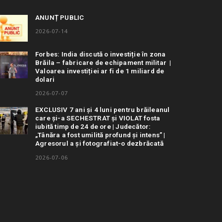
ANUNȚ PUBLIC
2026-07-14
Forbes: India discută o investiție în zona
Brăila – fabricare de echipament militar |
Valoarea investiției ar fi de 1 miliard de
dolari
2026-07-07
EXCLUSIV 7 ani și 4 luni pentru brăileanul
care și-a SECHESTRAT și VIOLAT fosta
iubită timp de 24 de ore | Judecător:
„Tânăra a fost umilită profund și intens” |
Agresorul a și fotografiat-o dezbrăcată
2026-07-06