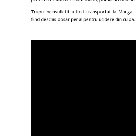
Trupul neinsufletit a fost transportat la Morga,
fiind deschis dosar penal pentru ucidere din culpa.