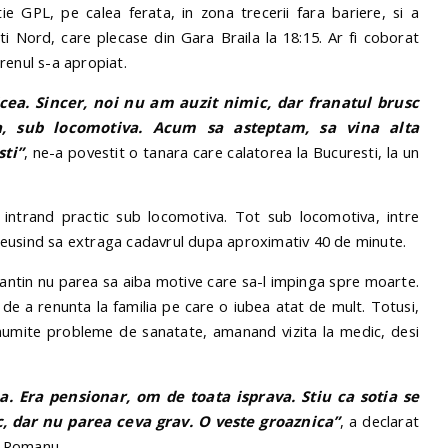
ie GPL, pe calea ferata, in zona trecerii fara bariere, si a
ti Nord, care plecase din Gara Braila la 18:15. Ar fi coborat
renul s-a apropiat.
cea. Sincer, noi nu am auzit nimic, dar franatul brusc
ia, sub locomotiva. Acum sa asteptam, sa vina alta
sti”
, ne-a povestit o tanara care calatorea la Bucuresti, la un
intrand practic sub locomotiva. Tot sub locomotiva, intre
i reusind sa extraga cadavrul dupa aproximativ 40 de minute.
ntin nu parea sa aiba motive care sa-l impinga spre moarte.
 de a renunta la familia pe care o iubea atat de mult. Totusi,
umite probleme de sanatate, amanand vizita la medic, desi
. Era pensionar, om de toata isprava. Stiu ca sotia se
, dar nu parea ceva grav. O veste groaznica”
, a declarat
i Romanu.