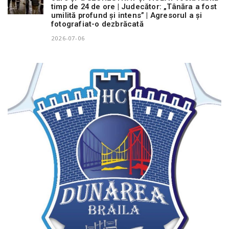
timp de 24 de ore | Judecător: „Tânăra a fost
umilită profund și intens” | Agresorul a și
fotografiat-o dezbrăcată
2026-07-06