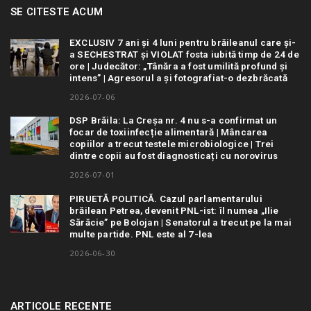
SE CITESTE ACUM
EXCLUSIV 7 ani și 4 luni pentru brăileanul care și-
a SECHESTRAT și VIOLAT fosta iubită timp de 24 de
ore | Judecător: „Tânăra a fost umilită profund și
intens” | Agresorul a și fotografiat-o dezbrăcată
2026-07-06
DSP Brăila: La Creșa nr. 4 nu s-a confirmat un
focar de toxiinfecție alimentară | Mâncarea
copiilor a trecut testele microbiologice | Trei
dintre copii au fost diagnosticați cu norovirus
2026-07-01
PIRUETĂ POLITICĂ. Cazul parlamentarului
brăilean Petrea, devenit PNL-ist: îl numea „Ilie
Sărăcie” pe Bolojan | Senatorul a trecut pe la mai
multe partide. PNL este al 7-lea
2026-06-30
ARTICOLE RECENTE