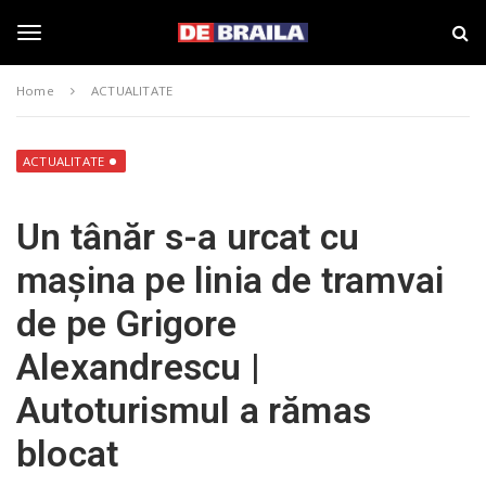
S
s
k
t
i
i
T
p
r
Home
ACTUALITATE
t
i
o
B
o
m
r
a
a
ACTUALITATE
i
i
g
n
l
Un tânăr s-a urcat cu
c
a
o
–
g
mașina pe linia de tramvai
n
d
t
e
de pe Grigore
e
b
l
n
r
Alexandrescu |
t
a
i
e
Autoturismul a rămas
l
a
blocat
.
n
r