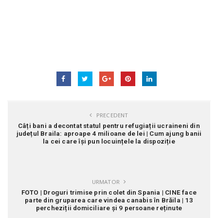
PRECEDENT
Câți bani a decontat statul pentru refugiații ucraineni din
județul Braila: aproape 4 milioane de lei | Cum ajung banii
la cei care își pun locuințele la dispoziție
URMATOR
FOTO | Droguri trimise prin colet din Spania | CINE face
parte din gruparea care vindea canabis în Brăila | 13
percheziții domiciliare și 9 persoane reținute