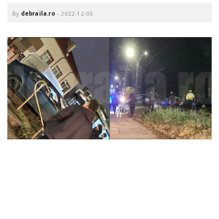
o
a
By
debraila.ro
-
2022-12-05
v
i
g
a
t
i
o