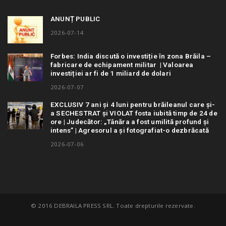
ANUNȚ PUBLIC
2026-07-14
Forbes: India discută o investiție în zona Brăila –
fabricare de echipament militar | Valoarea
investiției ar fi de 1 miliard de dolari
2026-07-07
EXCLUSIV 7 ani și 4 luni pentru brăileanul care și-
a SECHESTRAT și VIOLAT fosta iubită timp de 24 de
ore | Judecător: „Tânăra a fost umilită profund și
intens” | Agresorul a și fotografiat-o dezbrăcată
2026-07-06
© 2016 DEBRAILA PRESS SRL. Toate drepturile rezervate.