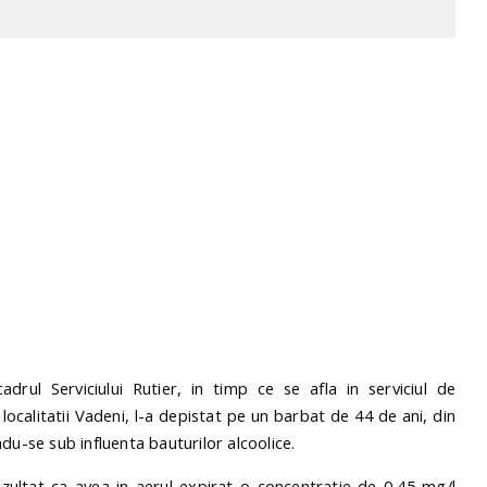
adrul Serviciului Rutier, in timp ce se afla in serviciul de
 localitatii Vadeni, l-a depistat pe un barbat de 44 de ani, din
du-se sub influenta bauturilor alcoolice.
rezultat ca avea in aerul expirat o concentratie de 0,45 mg/l