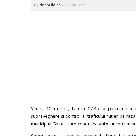
.
By
debraila.ro
-
2017-03-12
r
o
Vineri, 10 martie, la ora 07:45, o patrula din c
supraveghere si control al traficului rutier pe raza
municipiul Galati, care conducea autoturismul aflan
Soferul a fost testat cu aparatul etilotest si a 