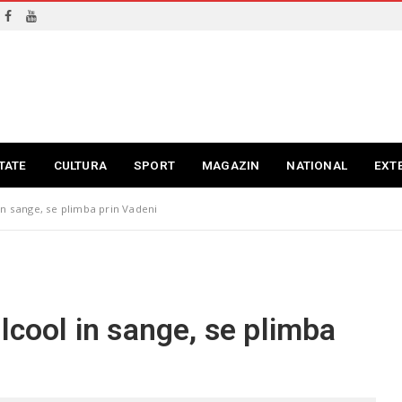
TATE
CULTURA
SPORT
MAGAZIN
NATIONAL
EXT
in sange, se plimba prin Vadeni
lcool in sange, se plimba