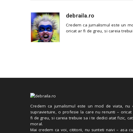
debraila.ro
Credem ca jurnalismul este un mod
oricat ar fi de greu, si careia trebui
Credem ca jurnalismul este un mod de viata, nu 
supravietuire, o profesie la care nu renunti – oricat
fi de greu, si careia trebuie sa i te dedici atat fizic, cat
moral.
Mai credem ca voi, cititorii, nu sunteti naivi – asa 