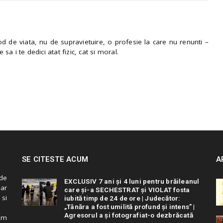
 de viata, nu de supravietuire, o profesie la care nu renunti –
e sa i te dedici atat fizic, cat si moral.
SE CITESTE ACUM
A
de
EXCLUSIV 7 ani și 4 luni pentru brăileanul
 ar
care și-a SECHESTRAT și VIOLAT fosta
 si
iubită timp de 24 de ore | Judecător:
„Tânăra a fost umilită profund și intens” |
Agresorul a și fotografiat-o dezbrăcată
cum