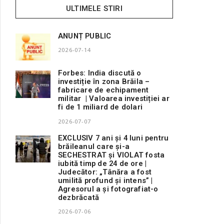
ULTIMELE STIRI
ANUNȚ PUBLIC
2026-07-14
Forbes: India discută o
investiție în zona Brăila –
fabricare de echipament
militar | Valoarea investiției ar
fi de 1 miliard de dolari
2026-07-07
EXCLUSIV 7 ani și 4 luni pentru
brăileanul care și-a
SECHESTRAT și VIOLAT fosta
iubită timp de 24 de ore |
Judecător: „Tânăra a fost
umilită profund și intens” |
Agresorul a și fotografiat-o
dezbrăcată
2026-07-06