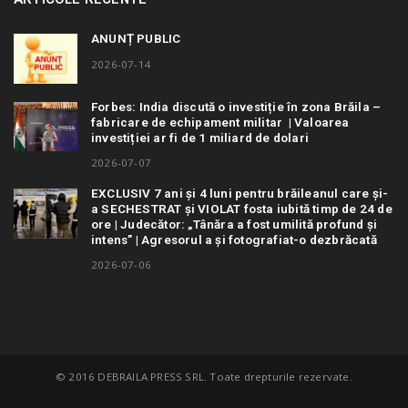
ANUNȚ PUBLIC
2026-07-14
Forbes: India discută o investiție în zona Brăila –
fabricare de echipament militar | Valoarea
investiției ar fi de 1 miliard de dolari
2026-07-07
EXCLUSIV 7 ani și 4 luni pentru brăileanul care și-
a SECHESTRAT și VIOLAT fosta iubită timp de 24 de
ore | Judecător: „Tânăra a fost umilită profund și
intens” | Agresorul a și fotografiat-o dezbrăcată
2026-07-06
© 2016 DEBRAILA PRESS SRL. Toate drepturile rezervate.