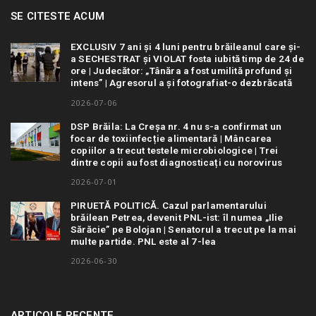
SE CITESTE ACUM
EXCLUSIV 7 ani și 4 luni pentru brăileanul care și-
a SECHESTRAT și VIOLAT fosta iubită timp de 24 de
ore | Judecător: „Tânăra a fost umilită profund și
intens” | Agresorul a și fotografiat-o dezbrăcată
2026-07-06
DSP Brăila: La Creșa nr. 4 nu s-a confirmat un
focar de toxiinfecție alimentară | Mâncarea
copiilor a trecut testele microbiologice | Trei
dintre copii au fost diagnosticați cu norovirus
2026-07-01
PIRUETĂ POLITICĂ. Cazul parlamentarului
brăilean Petrea, devenit PNL-ist: îl numea „Ilie
Sărăcie” pe Bolojan | Senatorul a trecut pe la mai
multe partide. PNL este al 7-lea
2026-06-30
ARTICOLE RECENTE