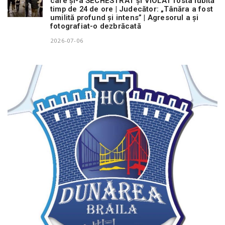
care și-a SECHESTRAT și VIOLAT fosta iubită
timp de 24 de ore | Judecător: „Tânăra a fost
umilită profund și intens” | Agresorul a și
fotografiat-o dezbrăcată
2026-07-06