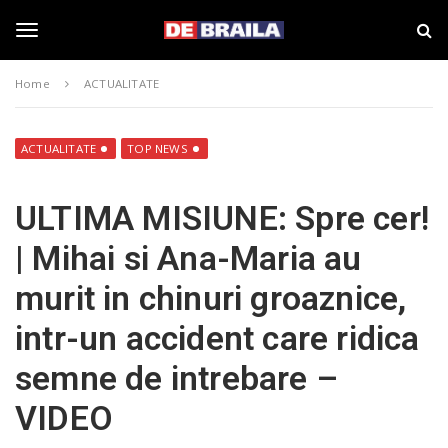
S
s
k
t
i
i
T
p
r
Home
ACTUALITATE
t
i
o
B
o
m
r
a
a
ACTUALITATE
TOP NEWS
i
i
g
n
l
ULTIMA MISIUNE: Spre cer!
c
a
o
–
g
| Mihai si Ana-Maria au
n
d
t
e
murit in chinuri groaznice,
e
b
l
n
r
intr-un accident care ridica
t
a
i
e
semne de intrebare –
l
a
VIDEO
.
n
r