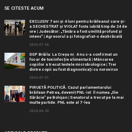
SE CITESTE ACUM
EXCLUSIV 7 ani și 4 luni pentru brăileanul care și-
a SECHESTRAT și VIOLAT fosta iubită timp de 24 de
ore | Judecător: „Tânăra a fost umilită profund și
intens” | Agresorul a și fotografiat-o dezbrăcată
2026-07-06
DSP Brăila: La Creșa nr. 4 nu s-a confirmat un
focar de toxiinfecție alimentară | Mâncarea
copiilor a trecut testele microbiologice | Trei
dintre copii au fost diagnosticați cu norovirus
2026-07-01
PIRUETĂ POLITICĂ. Cazul parlamentarului
brăilean Petrea, devenit PNL-ist: îl numea „Ilie
Sărăcie” pe Bolojan | Senatorul a trecut pe la mai
multe partide. PNL este al 7-lea
2026-06-30