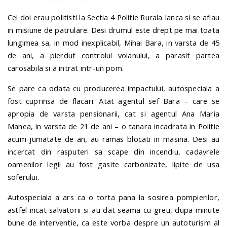
Cei doi erau politisti la Sectia 4 Politie Rurala Ianca si se aflau
in misiune de patrulare. Desi drumul este drept pe mai toata
lungimea sa, in mod inexplicabil, Mihai Bara, in varsta de 45
de ani, a pierdut controlul volanului, a parasit partea
carosabila si a intrat intr-un pom.
Se pare ca odata cu producerea impactului, autospeciala a
fost cuprinsa de flacari. Atat agentul sef Bara – care se
apropia de varsta pensionarii, cat si agentul Ana Maria
Manea, in varsta de 21 de ani – o tanara incadrata in Politie
acum jumatate de an, au ramas blocati in masina. Desi au
incercat din rasputeri sa scape din incendiu, cadavrele
oamenilor legii au fost gasite carbonizate, lipite de usa
soferului.
Autospeciala a ars ca o torta pana la sosirea pompierilor,
astfel incat salvatorii si-au dat seama cu greu, dupa minute
bune de interventie, ca este vorba despre un autoturism al