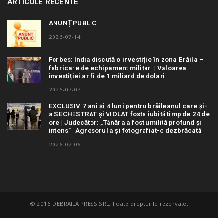
ARTICOLE RECENTE
ANUNȚ PUBLIC
2026-07-14
Forbes: India discută o investiție în zona Brăila –
fabricare de echipament militar | Valoarea
investiției ar fi de 1 miliard de dolari
2026-07-07
EXCLUSIV 7 ani și 4 luni pentru brăileanul care și-
a SECHESTRAT și VIOLAT fosta iubită timp de 24 de
ore | Judecător: „Tânăra a fost umilită profund și
intens” | Agresorul a și fotografiat-o dezbrăcată
2026-07-06
© 2016 DEBRAILA PRESS SRL. Toate drepturile rezervate.