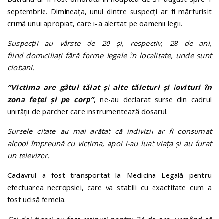
septembrie. Dimineața, unul dintre suspecți ar fi mărturisit
crimă unui apropiat, care i-a alertat pe oamenii legii.
Suspecții au vârste de 20 și, respectiv, 28 de ani,
fiind domiciliați fără forme legale în localitate, unde sunt
ciobani.
”Victima are gâtul tăiat și alte tăieturi și lovituri în
zona feței și pe corp”
, ne-au declarat surse din cadrul
unității de parchet care instrumentează dosarul.
Sursele citate au mai arătat că indivizii ar fi consumat
alcool împreună cu victima, apoi i-au luat viața și au furat
un televizor.
Cadavrul a fost transportat la Medicina Legală pentru
efectuarea necropsiei, care va stabili cu exactitate cum a
fost ucisă femeia.
Cei doi tineri au fost reținuți pentru 24 de ore, urmând să