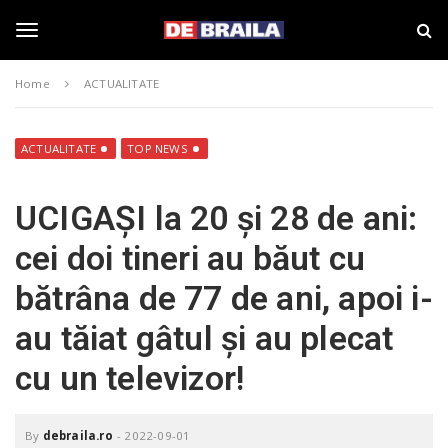
S
s
k
t
i
i
T
p
r
Home
ACTUALITATE
t
i
o
B
o
m
r
a
a
ACTUALITATE
TOP NEWS
i
i
g
n
l
UCIGAȘI la 20 și 28 de ani:
c
a
o
–
g
cei doi tineri au băut cu
n
d
t
e
bătrâna de 77 de ani, apoi i-
e
b
l
n
r
au tăiat gâtul și au plecat
t
a
i
e
cu un televizor!
l
a
.
n
r
By
debraila.ro
-
2022-09-01