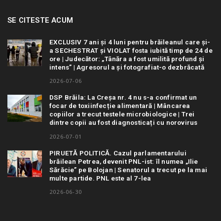
SE CITESTE ACUM
EXCLUSIV 7 ani și 4 luni pentru brăileanul care și-
a SECHESTRAT și VIOLAT fosta iubită timp de 24 de
ore | Judecător: „Tânăra a fost umilită profund și
intens” | Agresorul a și fotografiat-o dezbrăcată
2026-07-06
DSP Brăila: La Creșa nr. 4 nu s-a confirmat un
focar de toxiinfecție alimentară | Mâncarea
copiilor a trecut testele microbiologice | Trei
dintre copii au fost diagnosticați cu norovirus
2026-07-01
PIRUETĂ POLITICĂ. Cazul parlamentarului
brăilean Petrea, devenit PNL-ist: îl numea „Ilie
Sărăcie” pe Bolojan | Senatorul a trecut pe la mai
multe partide. PNL este al 7-lea
2026-06-30