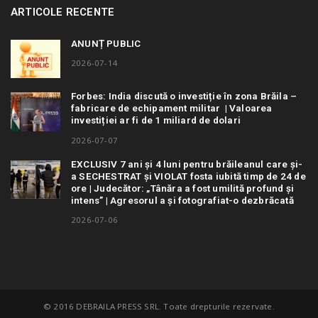
ARTICOLE RECENTE
ANUNȚ PUBLIC
2026-07-14
Forbes: India discută o investiție în zona Brăila –
fabricare de echipament militar | Valoarea
investiției ar fi de 1 miliard de dolari
2026-07-07
EXCLUSIV 7 ani și 4 luni pentru brăileanul care și-
a SECHESTRAT și VIOLAT fosta iubită timp de 24 de
ore | Judecător: „Tânăra a fost umilită profund și
intens” | Agresorul a și fotografiat-o dezbrăcată
2026-07-06
© 2016 DEBRAILA PRESS SRL. Toate drepturile rezervate.