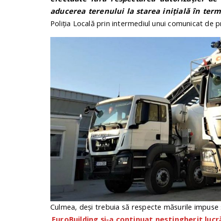
aducerea terenului la starea inițială în term
Poliția Locală prin intermediul unui comunicat de p
Culmea, deși trebuia să respecte măsurile impuse 
EuroBuilding și-a continuat nestingherit lucră