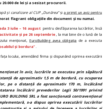
20.000 de lei și a sesizat procurorii.
apă și canalizare al CUP „Dunărea”
și
a primit un aviz pentru
norat flagrant obligațiile din document
și nu numai.
ada 3 iulie – 16 august
pentru desfășurarea lucrărilor, însă
ă activitate și pe 26 septembrie
, la mai bine de o lună de la
izului menționat,
EuroBuilding avea obligația
de a executa
osabilul și bordura”
.
a fața locului, amendând firma și dispunând oprirea executării
menționat în aviz, lucrările se executau prin săpătură
distanță de aproximativ 1,5 m de bordură, cu ocuparea
lor, pe o distanță de aproximativ 170 m, încălcând
tatarea încălcării prevederilor Legii 50/1991 privind
C EURO BUILDING SRL a fost sancționată contravențional
plementară, s-a dispus oprirea executării lucrărilor
construcție și a avizului de începere a lucrărilor și