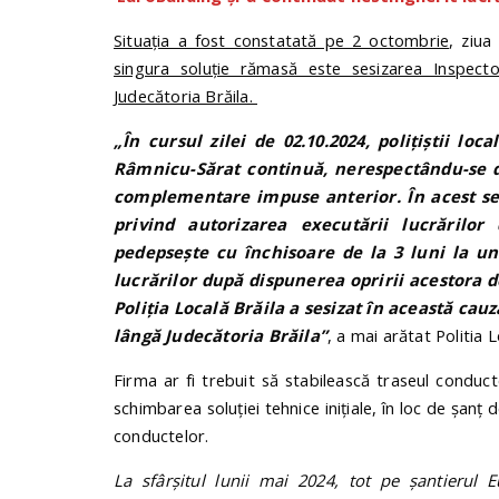
Situația a fost constatată pe 2 octombrie
, ziua
singura soluție rămasă este sesizarea Inspecto
Judecătoria Brăila.
„În cursul zilei de 02.10.2024, polițiștii lo
Râmnicu-Sărat continuă, nerespectându-se di
complementare impuse anterior. În acest sens
privind autorizarea executării lucrărilor
pedepsește cu închisoare de la 3 luni la u
lucrărilor după dispunerea opririi acestora d
Poliția Locală Brăila a sesizat în această cauz
lângă Judecătoria Brăila”
, a mai arătat Politia L
Firma ar fi trebuit să stabilească traseul conduc
schimbarea soluției tehnice inițiale, în loc de șa
conductelor.
La sfârșitul lunii mai 2024, tot pe șantierul 