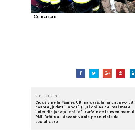
Comentarii
PRECEDENT
Ciucă vine la Făurei. Ultima oară, la Ianca, a vorbit
despre „județul Ianca” și „al doilea cel mai mare
județ din județul Brăila” | Gafele de la evenimentul
PNL Brăila au devenit virale pe rețelele de
socializare