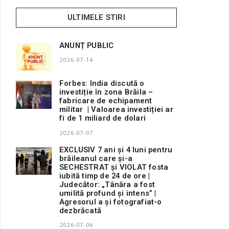
ULTIMELE STIRI
ANUNȚ PUBLIC
2026-07-14
Forbes: India discută o
investiție în zona Brăila –
fabricare de echipament
militar | Valoarea investiției ar
fi de 1 miliard de dolari
2026-07-07
EXCLUSIV 7 ani și 4 luni pentru
brăileanul care și-a
SECHESTRAT și VIOLAT fosta
iubită timp de 24 de ore |
Judecător: „Tânăra a fost
umilită profund și intens” |
Agresorul a și fotografiat-o
dezbrăcată
2026-07-06