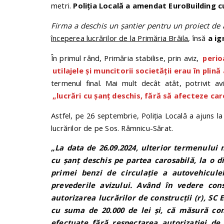
metri.
Poliția Locală a amendat EuroBuilding cu 
Firma a deschis un șantier pentru un proiect de 
începerea lucrărilor de la Primăria Brăila
, însă
a ig
În primul rând, Primăria stabilise, prin aviz,
perio
utilajele și muncitorii societății erau în plin
termenul final. Mai mult decât atât, potrivit av
„lucrări cu șanț deschis, fără să afecteze car
Astfel, pe 26 septembrie, Poliția Locală a ajuns l
lucrărilor de pe Sos. Râmnicu-Sărat.
„La data de 26.09.2024, ulterior termenului 
cu șanț deschis pe partea carosabilă, la o 
primei benzi de circulație a autovehicule
prevederile avizului. Având în vedere cons
autorizarea lucrărilor de construcții (r), S
cu suma de 20.000 de lei și, că măsură com
efectuate fără respectarea autorizației de 