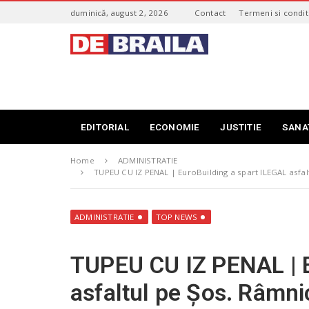
S
duminică, august 2, 2026
Contact
Termeni si conditi
k
i
s
p
t
t
i
o
r
m
i
a
B
i
r
EDITORIAL
ECONOMIE
JUSTITIE
SANA
n
a
c
i
o
Home
ADMINISTRATIE
l
n
TUPEU CU IZ PENAL | EuroBuilding a spart ILEGAL asfal
a
t
–
e
d
n
ADMINISTRATIE
TOP NEWS
e
t
b
r
TUPEU CU IZ PENAL | E
a
i
asfaltul pe Șos. Râmn
l
a