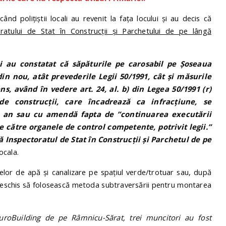
 când polițiștii locali au revenit la fața locului și au decis că
ratului de Stat în Construcții și Parchetului de pe lângă
cali au constatat că săpăturile pe carosabil pe Șoseaua
n nou, atât prevederile Legii 50/1991, cât și măsurile
, având în vedere art. 24, al. b) din Legea 50/1991 (r)
 de construcții, care încadrează ca infracțiune, se
n an sau cu amendă fapta de ”continuarea executării
e către organele de control competente, potrivit legii.”
ă Inspectoratul de Stat în Construcții și Parchetul de pe
ocala.
telor de apă și canalizare pe spațiul verde/trotuar sau, după
nț deschis să folosească metoda subtraversării pentru montarea
EuroBuilding de pe Râmnicu-Sărat, trei muncitori au fost