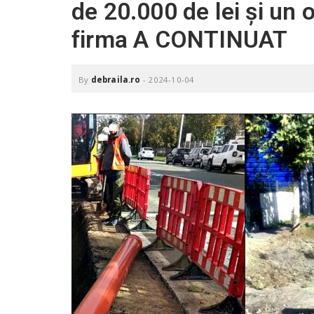
de 20.000 de lei și un o
.
r
firma A CONTINUAT
o
By
debraila.ro
-
2024-10-04