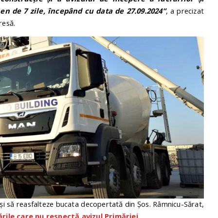
en de 7 zile, începând cu data de 27.09.2024”
, a precizat
resă.
și să reasfalteze bucata decopertată din Șos. Râmnicu-Sărat,
rile care nu respectă avizul Primăriei.