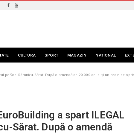
i
TATE
CULTURA
SPORT
MAGAZIN
NATIONAL
EXT
tul pe Șos. Râmnicu-Sărat. După o amendă de 20.000 de lei și un ordin de opri
uroBuilding a spart ILEGAL
icu-Sărat. După o amendă