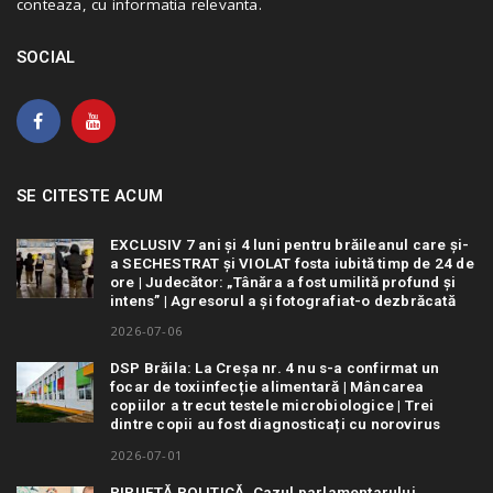
conteaza, cu informatia relevanta.
SOCIAL
SE CITESTE ACUM
EXCLUSIV 7 ani și 4 luni pentru brăileanul care și-
a SECHESTRAT și VIOLAT fosta iubită timp de 24 de
ore | Judecător: „Tânăra a fost umilită profund și
intens” | Agresorul a și fotografiat-o dezbrăcată
2026-07-06
DSP Brăila: La Creșa nr. 4 nu s-a confirmat un
focar de toxiinfecție alimentară | Mâncarea
copiilor a trecut testele microbiologice | Trei
dintre copii au fost diagnosticați cu norovirus
2026-07-01
PIRUETĂ POLITICĂ. Cazul parlamentarului