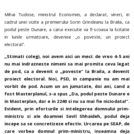
Mihai Tudose, ministrul Economiei, a declarat, vineri, in
n
cadrul unei vizite a premierului Sorin Grindeanu la Braila, ca
podul peste Dunare, a carui executie va fi scoasa la licitatie
in lunile urmatoare, devenise „o poveste, un proiect
electoral”.
„Stimati colegi, noi avem aici un meci: de vreo 4-5 ani
nu mai indrazneste nimeni sa mai promita ceva legat
de pod, ca a devenit o „poveste” la Braila, a devenit
proiect electoral. Noi, PSD, in campanie nu am mai
vorbit de pod. Acum un an jumatate, doi ani, cand a
fost Masterplanul, s-a spus „Da, podul peste Dunare e
in Masterplan, dar e in 2240 si nu sa mai fie niciodata!”.
Evident, prin eforturile si intelegerea domnului prim-
ministru si ale doamnei Sevil Shhaideh, podul deja
incepe sa se concretizeze efectiv. Urcarea pe SEAP, de
care vorbea domnul prim-ministru, inseamna deja