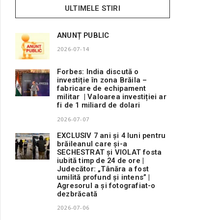
ULTIMELE STIRI
ANUNȚ PUBLIC
2026-07-14
Forbes: India discută o
investiție în zona Brăila –
fabricare de echipament
militar | Valoarea investiției ar
fi de 1 miliard de dolari
2026-07-07
EXCLUSIV 7 ani și 4 luni pentru
brăileanul care și-a
SECHESTRAT și VIOLAT fosta
iubită timp de 24 de ore |
Judecător: „Tânăra a fost
umilită profund și intens” |
Agresorul a și fotografiat-o
dezbrăcată
2026-07-06