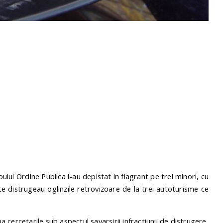
iroului Ordine Publica i-au depistat in flagrant pe trei minori, cu
 ce distrugeau oglinzile retrovizoare de la trei autoturisme ce
ua cercetarile sub aspectul savarsirii infractiunii de distrugere.