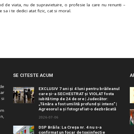
 de viata, nu de supravietuire, o profesie la care nu renunti –
e sa i te dedici atat fizic, cat si moral.
SE CITESTE ACUM
A
de
EXCLUSIV 7 ani și 4 luni pentru brăileanul
 ar
care și-a SECHESTRAT și VIOLAT fosta
 si
iubită timp de 24 de ore | Judecător:
„Tânăra a fost umilită profund și intens” |
Agresorul a și fotografiat-o dezbrăcată
cum
in,
2026-07-06
DSP Brăila: La Creșa nr. 4 nu s-a
confirmat un focar de toxiinfecție