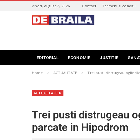
S
vineri, august 7, 2026
Contact
Termeni si conditii
k
i
s
p
t
t
i
o
r
m
i
a
B
i
r
EDITORIAL
ECONOMIE
JUSTITIE
SANA
n
a
c
i
o
Home
ACTUALITATE
Trei pusti distrugeau oglinz
l
n
a
t
–
e
d
ACTUALITATE
n
e
t
b
Trei pusti distrugeau o
r
a
parcate in Hipodrom
i
l
a