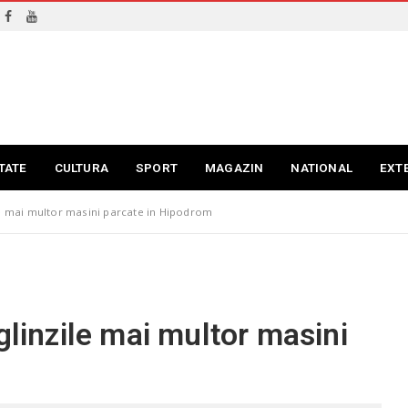
TATE
CULTURA
SPORT
MAGAZIN
NATIONAL
EXT
ile mai multor masini parcate in Hipodrom
glinzile mai multor masini