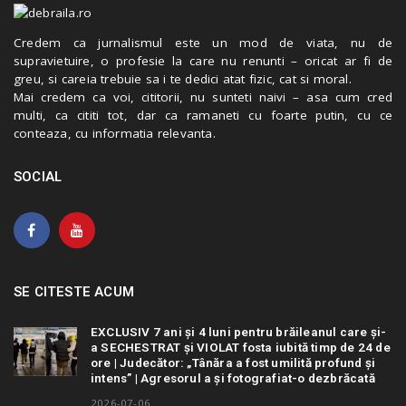
Credem ca jurnalismul este un mod de viata, nu de
supravietuire, o profesie la care nu renunti – oricat ar fi de
greu, si careia trebuie sa i te dedici atat fizic, cat si moral.
Mai credem ca voi, cititorii, nu sunteti naivi – asa cum cred
multi, ca cititi tot, dar ca ramaneti cu foarte putin, cu ce
conteaza, cu informatia relevanta.
SOCIAL
SE CITESTE ACUM
EXCLUSIV 7 ani și 4 luni pentru brăileanul care și-
a SECHESTRAT și VIOLAT fosta iubită timp de 24 de
ore | Judecător: „Tânăra a fost umilită profund și
intens” | Agresorul a și fotografiat-o dezbrăcată
2026-07-06