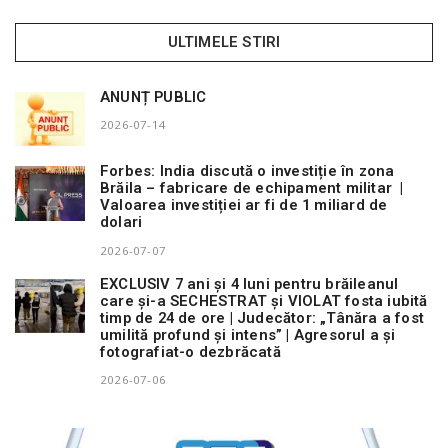
ULTIMELE STIRI
ANUNȚ PUBLIC
2026-07-14
Forbes: India discută o investiție în zona
Brăila – fabricare de echipament militar |
Valoarea investiției ar fi de 1 miliard de
dolari
2026-07-07
EXCLUSIV 7 ani și 4 luni pentru brăileanul
care și-a SECHESTRAT și VIOLAT fosta iubită
timp de 24 de ore | Judecător: „Tânăra a fost
umilită profund și intens” | Agresorul a și
fotografiat-o dezbrăcată
2026-07-06