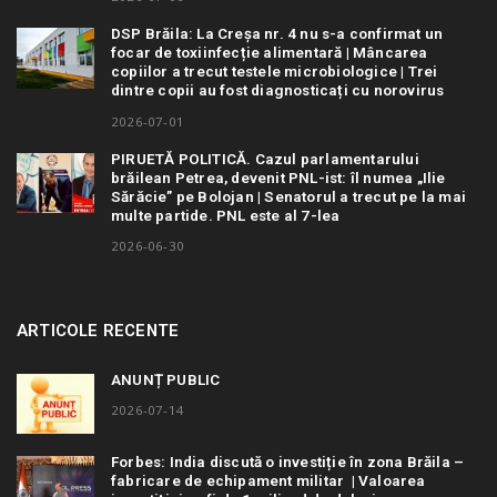
DSP Brăila: La Creșa nr. 4 nu s-a confirmat un
focar de toxiinfecție alimentară | Mâncarea
copiilor a trecut testele microbiologice | Trei
dintre copii au fost diagnosticați cu norovirus
2026-07-01
PIRUETĂ POLITICĂ. Cazul parlamentarului
brăilean Petrea, devenit PNL-ist: îl numea „Ilie
Sărăcie” pe Bolojan | Senatorul a trecut pe la mai
multe partide. PNL este al 7-lea
2026-06-30
ARTICOLE RECENTE
ANUNȚ PUBLIC
2026-07-14
Forbes: India discută o investiție în zona Brăila –
fabricare de echipament militar | Valoarea