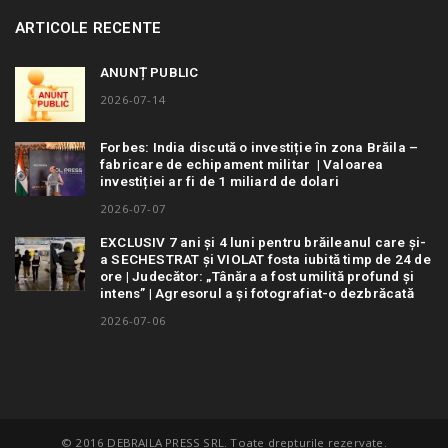
ARTICOLE RECENTE
ANUNȚ PUBLIC
2026-07-14
Forbes: India discută o investiție în zona Brăila –
fabricare de echipament militar | Valoarea
investiției ar fi de 1 miliard de dolari
2026-07-07
EXCLUSIV 7 ani și 4 luni pentru brăileanul care și-
a SECHESTRAT și VIOLAT fosta iubită timp de 24 de
ore | Judecător: „Tânăra a fost umilită profund și
intens” | Agresorul a și fotografiat-o dezbrăcată
2026-07-06
© 2016 DEBRAILA PRESS SRL. Toate drepturile rezervate.