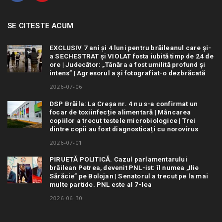
SE CITESTE ACUM
EXCLUSIV 7 ani și 4 luni pentru brăileanul care și-
a SECHESTRAT și VIOLAT fosta iubită timp de 24 de
ore | Judecător: „Tânăra a fost umilită profund și
intens” | Agresorul a și fotografiat-o dezbrăcată
2026-07-06
DSP Brăila: La Creșa nr. 4 nu s-a confirmat un
focar de toxiinfecție alimentară | Mâncarea
copiilor a trecut testele microbiologice | Trei
dintre copii au fost diagnosticați cu norovirus
2026-07-01
PIRUETĂ POLITICĂ. Cazul parlamentarului
brăilean Petrea, devenit PNL-ist: îl numea „Ilie
Sărăcie” pe Bolojan | Senatorul a trecut pe la mai
multe partide. PNL este al 7-lea
2026-06-30