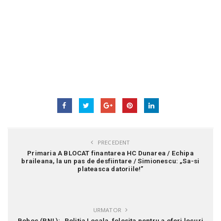
PRECEDENT
Primaria A BLOCAT finantarea HC Dunarea / Echipa
braileana, la un pas de desfiintare / Simionescu: „Sa-si
plateasca datoriile!”
URMATOR
Boboc (PNL): „Politia Locala, folosita pentru a oferi locuri