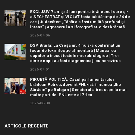
EXCLUSIV 7 ani și 4 luni pentru brăileanul care și-
a SECHESTRAT și VIOLAT fosta iubită timp de 24 de
ore | Judecător: „Tânăra a fost umilită profund și
intens” | Agresorul a și fotografiat-o dezbrăcată
2026-07-06
DSP Brăila: La Creșa nr. 4 nu s-a confirmat un
focar de toxiinfecție alimentară | Mâncarea
copiilor a trecut testele microbiologice | Trei
dintre copii au fost diagnosticați cu norovirus
2026-07-01
PIRUETĂ POLITICĂ. Cazul parlamentarului
brăilean Petrea, devenit PNL-ist: îl numea „Ilie
Sărăcie” pe Bolojan | Senatorul a trecut pe la mai
multe partide. PNL este al 7-lea
2026-06-30
ARTICOLE RECENTE