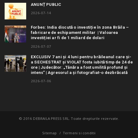
ANUNȚ PUBLIC
2026-07-14
Forbes: India discută o investiție în zona Brăila –
fabricare de echipament militar | Valoarea
investiției ar fi de 1 miliard de dolari
2026-07-07
EXCLUSIV 7 ani și 4 luni pentru brăileanul care și-
a SECHESTRAT și VIOLAT fosta iubită timp de 24 de
ore | Judecător: „Tânăra a fost umilită profund și
intens” | Agresorul a și fotografiat-o dezbrăcată
2026-07-06
© 2016 DEBRAILA PRESS SRL. Toate drepturile rezervate.
Sitemap
Termeni si conditii