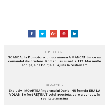
PRECEDENT
SCANDAL la Pomodoro: un ucrainean A MÂNCAT din ce au
comandat doi brăileni | Românii au sunat la 112. Mai multe
echipaje de Poliție au ajuns la restaurant
URMATOR
Exclusiv | MOARTEA îngerașului David: NU femeia ERA LA
VOLAN! | A fost REȚINUT soțul acesteia, care a condus, în
realitate, mașina