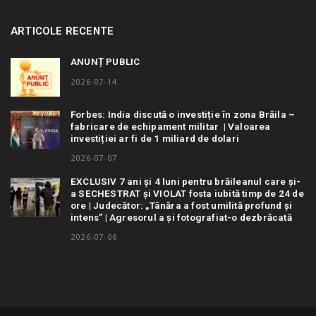
ARTICOLE RECENTE
ANUNȚ PUBLIC
2026-07-14
Forbes: India discută o investiție în zona Brăila –
fabricare de echipament militar | Valoarea
investiției ar fi de 1 miliard de dolari
2026-07-07
EXCLUSIV 7 ani și 4 luni pentru brăileanul care și-
a SECHESTRAT și VIOLAT fosta iubită timp de 24 de
ore | Judecător: „Tânăra a fost umilită profund și
intens” | Agresorul a și fotografiat-o dezbrăcată
2026-07-06