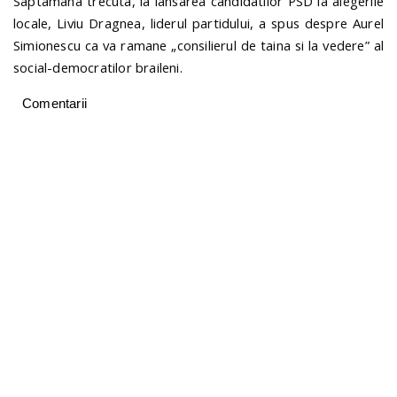
Saptamana trecuta, la lansarea candidatilor PSD la alegerile
locale, Liviu Dragnea, liderul partidului, a spus despre Aurel
Simionescu ca va ramane „consilierul de taina si la vedere” al
social-democratilor braileni.
Comentarii