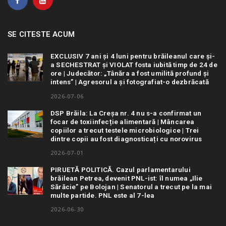
SE CITESTE ACUM
EXCLUSIV 7 ani și 4 luni pentru brăileanul care și-
a SECHESTRAT și VIOLAT fosta iubită timp de 24 de
ore | Judecător: „Tânăra a fost umilită profund și
intens” | Agresorul a și fotografiat-o dezbrăcată
2026-07-06
DSP Brăila: La Creșa nr. 4 nu s-a confirmat un
focar de toxiinfecție alimentară | Mâncarea
copiilor a trecut testele microbiologice | Trei
dintre copii au fost diagnosticați cu norovirus
2026-07-01
PIRUETĂ POLITICĂ. Cazul parlamentarului
brăilean Petrea, devenit PNL-ist: îl numea „Ilie
Sărăcie” pe Bolojan | Senatorul a trecut pe la mai
multe partide. PNL este al 7-lea
2026-06-30