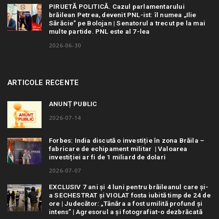
PIRUETĂ POLITICĂ. Cazul parlamentarului
brăilean Petrea, devenit PNL-ist: îl numea „Ilie
Sărăcie” pe Bolojan | Senatorul a trecut pe la mai
multe partide. PNL este al 7-lea
2026-06-30
ARTICOLE RECENTE
ANUNȚ PUBLIC
2026-07-14
Forbes: India discută o investiție în zona Brăila –
fabricare de echipament militar | Valoarea
investiției ar fi de 1 miliard de dolari
2026-07-07
EXCLUSIV 7 ani și 4 luni pentru brăileanul care și-
a SECHESTRAT și VIOLAT fosta iubită timp de 24 de
ore | Judecător: „Tânăra a fost umilită profund și
intens” | Agresorul a și fotografiat-o dezbrăcată