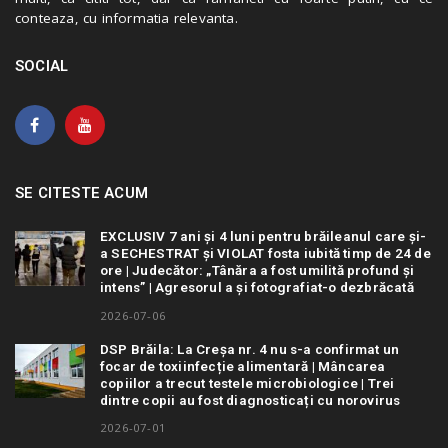
conteaza, cu informatia relevanta.
SOCIAL
SE CITESTE ACUM
EXCLUSIV 7 ani și 4 luni pentru brăileanul care și-
a SECHESTRAT și VIOLAT fosta iubită timp de 24 de
ore | Judecător: „Tânăra a fost umilită profund și
intens” | Agresorul a și fotografiat-o dezbrăcată
2026-07-06
DSP Brăila: La Creșa nr. 4 nu s-a confirmat un
focar de toxiinfecție alimentară | Mâncarea
copiilor a trecut testele microbiologice | Trei
dintre copii au fost diagnosticați cu norovirus
2026-07-01