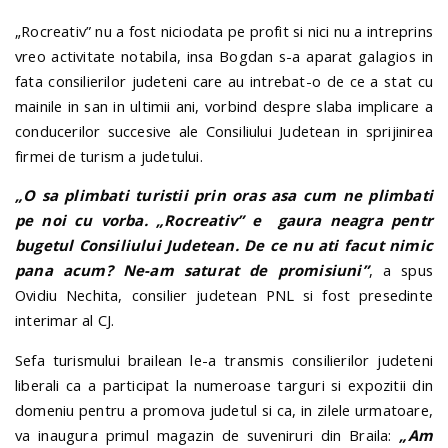
„Rocreativ” nu a fost niciodata pe profit si nici nu a intreprins
vreo activitate notabila, insa Bogdan s-a aparat galagios in
fata consilierilor judeteni care au intrebat-o de ce a stat cu
mainile in san in ultimii ani, vorbind despre slaba implicare a
conducerilor succesive ale Consiliului Judetean in sprijinirea
firmei de turism a judetului.
„O sa plimbati turistii prin oras asa cum ne plimbati
pe noi cu vorba. „Rocreativ” e gaura neagra pentr
bugetul Consiliului Judetean. De ce nu ati facut nimic
pana acum? Ne-am saturat de promisiuni”
, a spus
Ovidiu Nechita, consilier judetean PNL si fost presedinte
interimar al CJ.
Sefa turismului brailean le-a transmis consilierilor judeteni
liberali ca a participat la numeroase targuri si expozitii din
domeniu pentru a promova judetul si ca, in zilele urmatoare,
va inaugura primul magazin de suveniruri din Braila:
„Am