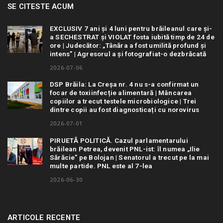
SE CITESTE ACUM
EXCLUSIV 7 ani și 4 luni pentru brăileanul care și-
a SECHESTRAT și VIOLAT fosta iubită timp de 24 de
ore | Judecător: „Tânăra a fost umilită profund și
intens” | Agresorul a și fotografiat-o dezbrăcată
2026-07-06
DSP Brăila: La Creșa nr. 4 nu s-a confirmat un
focar de toxiinfecție alimentară | Mâncarea
copiilor a trecut testele microbiologice | Trei
dintre copii au fost diagnosticați cu norovirus
2026-07-01
PIRUETĂ POLITICĂ. Cazul parlamentarului
brăilean Petrea, devenit PNL-ist: îl numea „Ilie
Sărăcie” pe Bolojan | Senatorul a trecut pe la mai
multe partide. PNL este al 7-lea
2026-06-30
ARTICOLE RECENTE