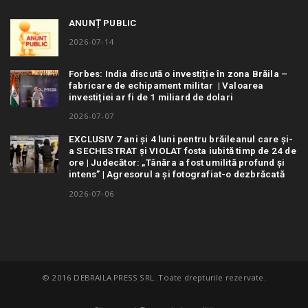
ANUNȚ PUBLIC
2026-07-14
Forbes: India discută o investiție în zona Brăila –
fabricare de echipament militar | Valoarea
investiției ar fi de 1 miliard de dolari
2026-07-07
EXCLUSIV 7 ani și 4 luni pentru brăileanul care și-
a SECHESTRAT și VIOLAT fosta iubită timp de 24 de
ore | Judecător: „Tânăra a fost umilită profund și
intens” | Agresorul a și fotografiat-o dezbrăcată
2026-07-06
© 2016 DEBRAILA PRESS SRL. Toate drepturile rezervate.