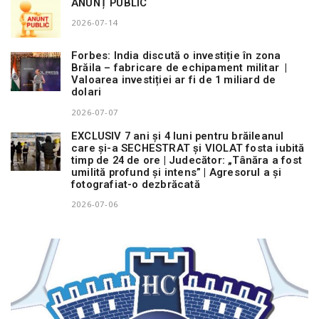
ANUNȚ PUBLIC
2026-07-14
Forbes: India discută o investiție în zona
Brăila – fabricare de echipament militar |
Valoarea investiției ar fi de 1 miliard de
dolari
2026-07-07
EXCLUSIV 7 ani și 4 luni pentru brăileanul
care și-a SECHESTRAT și VIOLAT fosta iubită
timp de 24 de ore | Judecător: „Tânăra a fost
umilită profund și intens” | Agresorul a și
fotografiat-o dezbrăcată
2026-07-06