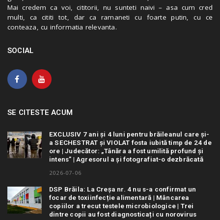
Mai credem ca voi, cititorii, nu sunteti naivi – asa cum cred
multi, ca cititi tot, dar ca ramaneti cu foarte putin, cu ce
conteaza, cu informatia relevanta.
SOCIAL
SE CITESTE ACUM
EXCLUSIV 7 ani și 4 luni pentru brăileanul care și-
a SECHESTRAT și VIOLAT fosta iubită timp de 24 de
ore | Judecător: „Tânăra a fost umilită profund și
intens” | Agresorul a și fotografiat-o dezbrăcată
2026-07-06
DSP Brăila: La Creșa nr. 4 nu s-a confirmat un
focar de toxiinfecție alimentară | Mâncarea
copiilor a trecut testele microbiologice | Trei
dintre copii au fost diagnosticați cu norovirus