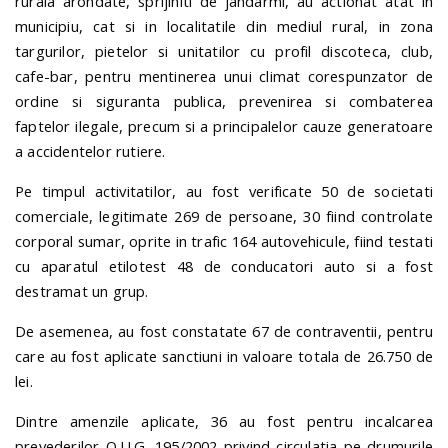
rurala arondate, sprijiniti de jandarmi, au actionat atat in
municipiu, cat si in localitatile din mediul rural, in zona
targurilor, pietelor si unitatilor cu profil discoteca, club,
cafe-bar, pentru mentinerea unui climat corespunzator de
ordine si siguranta publica, prevenirea si combaterea
faptelor ilegale, precum si a principalelor cauze generatoare
a accidentelor rutiere.
Pe timpul activitatilor, au fost verificate 50 de societati
comerciale, legitimate 269 de persoane, 30 fiind controlate
corporal sumar, oprite in trafic 164 autovehicule, fiind testati
cu aparatul etilotest 48 de conducatori auto si a fost
destramat un grup.
De asemenea, au fost constatate 67 de contraventii, pentru
care au fost aplicate sanctiuni in valoare totala de 26.750 de
lei.
Dintre amenzile aplicate, 36 au fost pentru incalcarea
prevederilor O.U.G. 195/2002 privind circulatia pe drumurile