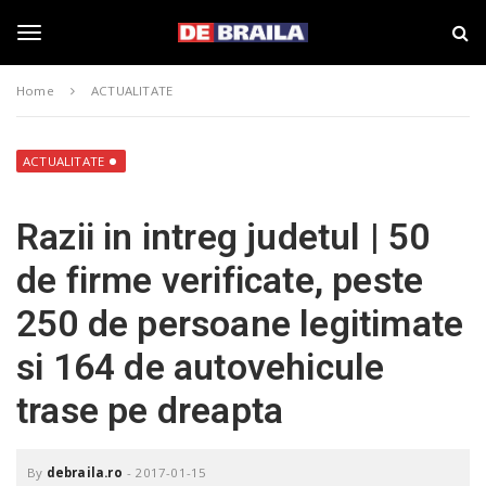
S
s
k
t
i
i
T
p
r
Home
ACTUALITATE
t
i
o
B
o
m
r
a
a
ACTUALITATE
i
i
g
n
l
Razii in intreg judetul | 50
c
a
o
–
g
de firme verificate, peste
n
d
t
e
250 de persoane legitimate
e
b
l
n
r
si 164 de autovehicule
t
a
i
e
trase pe dreapta
l
a
.
n
r
By
debraila.ro
-
2017-01-15