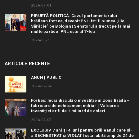
2026-07-01
PIRUETĂ POLITICĂ. Cazul parlamentarului
brăilean Petrea, devenit PNL-ist: îl numea „Ilie
Sărăcie” pe Bolojan | Senatorul a trecut pe la mai
multe partide. PNL este al 7-lea
2026-06-30
ARTICOLE RECENTE
ANUNȚ PUBLIC
2026-07-14
Forbes: India discută o investiție în zona Brăila –
fabricare de echipament militar | Valoarea
investiției ar fi de 1 miliard de dolari
2026-07-07
EXCLUSIV 7 ani și 4 luni pentru brăileanul care și-
a SECHESTRAT și VIOLAT fosta iubită timp de 24 de