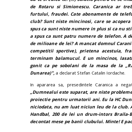
de Rotaru si Simionescu. Caranica ar treb
furtului, fraudei. Cate abonamente de telef
club? Sunt niste mincinosi, care se acopera 
spus ca sunt niste numere in plus si ca nu st
a spus ca sunt patru numere de telefon. A d
de milioane de lei? A mancat domnul Caranic
competitii sportive), prietena acestuia, f
terminam balamucul. E un mincinos, lasati-m
gonit ca pe sobolani de la masa de la „R
Dunarea)”,
a declarat Stefan Catalin Iordache.
In apararea sa, presedintele Caranica a negat
„Dumnealui este suparat, are niste probleme 
proiectie pentru urmatorii ani. Eu la HC Du
niciodata, nu am luat niciun leu de la club
Handbal, 200 de lei un drum-intors Braila-
decontat mese pe banii clubului. Minte! E pac