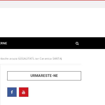
ERNE
Iordache acuza ILEGALITATI, iar Caranica SANTAJ
URMARESTE-NE