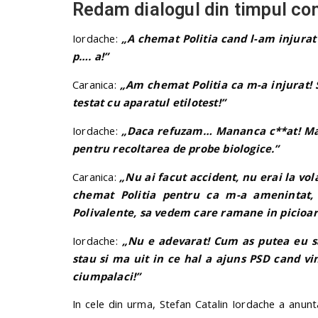
Redam dialogul din timpul con
Iordache:
„A chemat Politia cand l-am injurat 
p…. a!”
Caranica:
„Am chemat Politia ca m-a injurat! S
testat cu aparatul etilotest!”
Iordache:
„Daca refuzam… Mananca c**at! Mai 
pentru recoltarea de probe biologice.”
Caranica:
„Nu ai facut accident, nu erai la vol
chemat Politia pentru ca m-a amenintat, 
Polivalente, sa vedem care ramane in picioar
Iordache:
„Nu e adevarat! Cum as putea eu sa
stau si ma uit in ce hal a ajuns PSD cand vin
ciumpalaci!”
In cele din urma, Stefan Catalin Iordache a anun