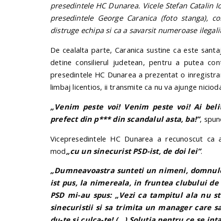
presedintele HC Dunarea. Vicele Stefan Catalin I
presedintele George Caranica (foto stanga), c
distruge echipa si ca a savarsit numeroase ilegalit
De cealalta parte, Caranica sustine ca este santaj
detine consilierul judetean, pentru a putea con
presedintele HC Dunarea a prezentat o inregistrare
limbaj licentios, ii transmite ca nu va ajunge niciod
„Venim peste voi! Venim peste voi! Ai beli
prefect din p*** din scandalul asta, ba!”
, spun
Vicepresedintele HC Dunarea a recunoscut ca ap
mod
„cu un sinecurist PSD-ist, de doi lei”
.
„Dumneavoastra sunteti un nimeni, domnule 
ist pus, la nimereala, in fruntea clubului de
PSD mi-au spus: „Vezi ca tampitul ala nu sti
sinecuristii si sa trimita un manager care s
du-te si culca-te! (…) Solutia pentru ce se in