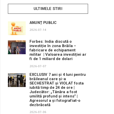
ULTIMELE STIRI
ANUNȚ PUBLIC
2026-07-14
Forbes: India discută o
investiție în zona Brăila –
fabricare de echipament
militar | Valoarea investiției ar
fi de 1 miliard de dolari
2026-07-07
EXCLUSIV 7 ani și 4 luni pentru
brăileanul care și-a
SECHESTRAT și VIOLAT fosta
iubită timp de 24 de ore |
Judecător: „Tânăra a fost
umilită profund și intens” |
Agresorul a și fotografiat-o
dezbrăcată
2026-07-06