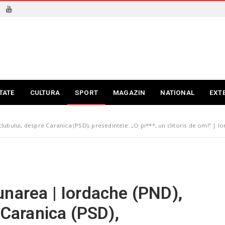
TATE
CULTURA
SPORT
MAGAZIN
NATIONAL
EXT
lubului, despre Caranica (PSD), presedintele: „O pi***, un clitoris de om!” | 
unarea | Iordache (PND),
 Caranica (PSD),