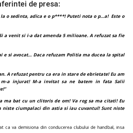
ferintei de presa:
la o sedinta, adica e o p****! Puteti nota o p…a! Este o
i a venit si i-a dat amenda 5 milioane. A refuzat sa fie
e si avocat… Daca refuzam Politia ma ducea la spital
an. A refuzat pentru ca era in stare de ebrietate! Eu am
m-a injurat! M-a invitat sa ne batem in fata Salii
e!”
 ma bat cu un clitoris de om! Va rog sa ma citati! Eu
 niste ciumpalaci din astia si iau cuvantul! Sunt niste
tat ca va demisiona din conducerea clubului de handbal, insa