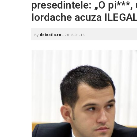
presedintele: „O pi***, 
.
r
Iordache acuza ILEGAL
o
By
debraila.ro
-
2018-01-16