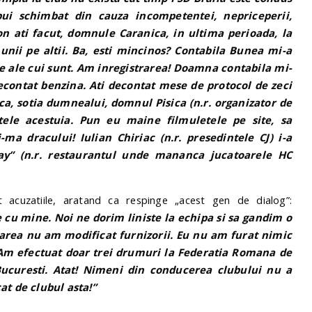
ui schimbat din cauza incompetentei, nepriceperii,
on ati facut, domnule Caranica, in ultima perioada, la
unii pe altii. Ba, esti mincinos? Contabila Bunea mi-a
ie ale cui sunt. Am inregistrarea! Doamna contabila mi-
econtat benzina. Ati decontat mese de protocol de zeci
a, sotia dumnealui, domnul Pisica (n.r. organizator de
ratele acestuia. Pun eu maine filmuletele pe site, sa
a dracului! Iulian Chiriac (n.r. presedintele CJ) i-a
ay” (n.r. restaurantul unde mananca jucatoarele HC
 acuzatiile, aratand ca respinge „acest gen de dialog”:
cu mine. Noi ne dorim liniste la echipa si sa gandim o
narea nu am modificat furnizorii. Eu nu am furat nimic
. Am efectuat doar trei drumuri la Federatia Romana de
Bucuresti. Atat! Nimeni din conducerea clubului nu a
at de clubul asta!”