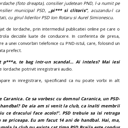
ordache (foto dreapta), consilier judetean PND, l-a numit pe
onsilier municipal PSD,
„pi*** si clitoris”
, acuzandu-l ca
ati, cu girul liderilor PSD Ion Rotaru si Aurel Simionescu.
at de Iordache, prin intermediul publicatiei online pe care o
trola deciziile luate de conducere. In conferinta de presa,
 a unei convorbiri telefonice cu PND-istul, care, folosind un
ata prefect.
t p***a, te bag intr-un scandal… Ai inteles? Mai iesi
e Iordache potrivit inregistrarii audio.
are in inregistrare, specificand ca nu poate vorbi in alt
Caranica. Ce sa vorbesc cu domnul Caranica, un PSD-
 handbal? De aia am si venit la club, ca inalti membrii
u ce dracului face acolo!”. PSD trebuie sa isi retraga
a se priceapa. Eu am facut 14 ani de handbal. Hai, ma,
tampla la club nu exista cat timp PSD Braila este condus