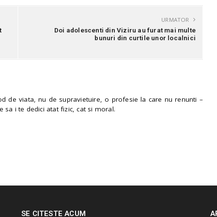
URMATOR
t
Doi adolescenti din Viziru au furat mai multe
bunuri din curtile unor localnici
 de viata, nu de supravietuire, o profesie la care nu renunti –
e sa i te dedici atat fizic, cat si moral.
SE CITESTE ACUM
A