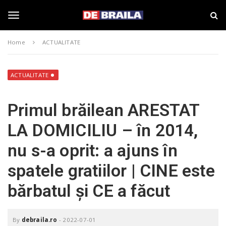
S
s
k
t
i
i
T
p
r
Home
ACTUALITATE
t
i
o
B
o
m
r
a
a
ACTUALITATE
i
i
g
n
l
Primul brăilean ARESTAT
c
a
o
–
g
LA DOMICILIU – în 2014,
n
d
t
e
nu s-a oprit: a ajuns în
e
b
l
n
r
spatele gratiilor | CINE este
t
a
i
e
bărbatul și CE a făcut
l
a
.
n
r
By
debraila.ro
-
2022-07-01