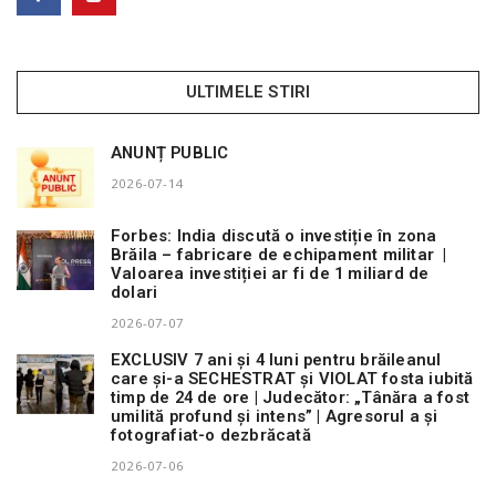
ULTIMELE STIRI
ANUNȚ PUBLIC
2026-07-14
Forbes: India discută o investiție în zona
Brăila – fabricare de echipament militar |
Valoarea investiției ar fi de 1 miliard de
dolari
2026-07-07
EXCLUSIV 7 ani și 4 luni pentru brăileanul
care și-a SECHESTRAT și VIOLAT fosta iubită
timp de 24 de ore | Judecător: „Tânăra a fost
umilită profund și intens” | Agresorul a și
fotografiat-o dezbrăcată
2026-07-06