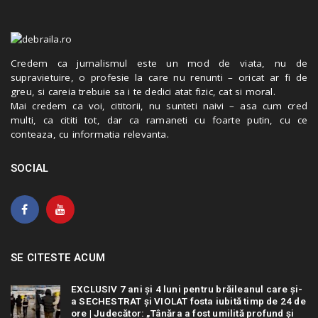
Credem ca jurnalismul este un mod de viata, nu de
supravietuire, o profesie la care nu renunti – oricat ar fi de
greu, si careia trebuie sa i te dedici atat fizic, cat si moral.
Mai credem ca voi, cititorii, nu sunteti naivi – asa cum cred
multi, ca cititi tot, dar ca ramaneti cu foarte putin, cu ce
conteaza, cu informatia relevanta.
SOCIAL
SE CITESTE ACUM
EXCLUSIV 7 ani și 4 luni pentru brăileanul care și-
a SECHESTRAT și VIOLAT fosta iubită timp de 24 de
ore | Judecător: „Tânăra a fost umilită profund și