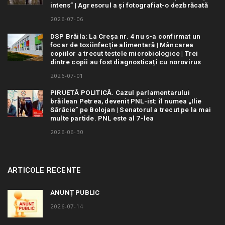
intens” | Agresorul a și fotografiat-o dezbrăcată
2026-07-06
DSP Brăila: La Creșa nr. 4 nu s-a confirmat un
focar de toxiinfecție alimentară | Mâncarea
copiilor a trecut testele microbiologice | Trei
dintre copii au fost diagnosticați cu norovirus
2026-07-01
PIRUETĂ POLITICĂ. Cazul parlamentarului
brăilean Petrea, devenit PNL-ist: îl numea „Ilie
Sărăcie” pe Bolojan | Senatorul a trecut pe la mai
multe partide. PNL este al 7-lea
2026-06-30
ARTICOLE RECENTE
ANUNȚ PUBLIC
2026-07-14