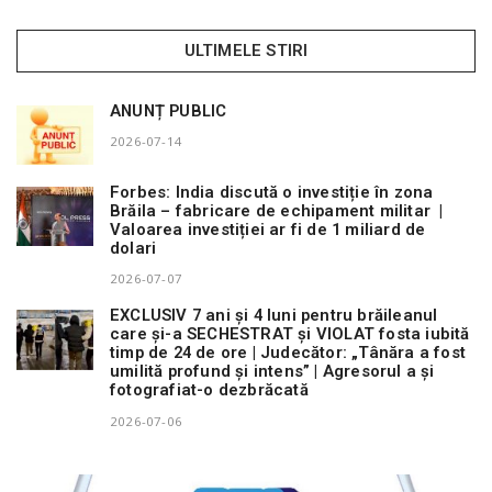
ULTIMELE STIRI
ANUNȚ PUBLIC
2026-07-14
Forbes: India discută o investiție în zona
Brăila – fabricare de echipament militar |
Valoarea investiției ar fi de 1 miliard de
dolari
2026-07-07
EXCLUSIV 7 ani și 4 luni pentru brăileanul
care și-a SECHESTRAT și VIOLAT fosta iubită
timp de 24 de ore | Judecător: „Tânăra a fost
umilită profund și intens” | Agresorul a și
fotografiat-o dezbrăcată
2026-07-06