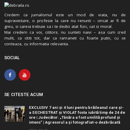
Credem ca jurnalismul este un mod de viata, nu de
supravietuire, o profesie la care nu renunti – oricat ar fi de
greu, si careia trebuie sa i te dedici atat fizic, cat si moral.
Mai credem ca voi, cititorii, nu sunteti naivi – asa cum cred
multi, ca cititi tot, dar ca ramaneti cu foarte putin, cu ce
conteaza, cu informatia relevanta.
SOCIAL
SE CITESTE ACUM
EXCLUSIV 7 ani și 4 luni pentru brăileanul care și-
a SECHESTRAT și VIOLAT fosta iubită timp de 24 de
ore | Judecător: „Tânăra a fost umilită profund și
intens” | Agresorul a și fotografiat-o dezbrăcată