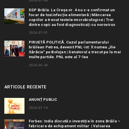
2026-07-06
DSP Brăila: La Creșa nr. 4 nu s-a confirmat un
focar de toxiinfecție alimentară | Mâncarea
copiilor a trecut testele microbiologice | Trei
dintre copii au fost diagnosticați cu norovirus
2026-07-01
PIRUETĂ POLITICĂ. Cazul parlamentarului
brăilean Petrea, devenit PNL-ist: îl numea „Ilie
Sărăcie” pe Bolojan | Senatorul a trecut pe la mai
multe partide. PNL este al 7-lea
2026-06-30
ARTICOLE RECENTE
ANUNȚ PUBLIC
2026-07-14
Forbes: India discută o investiție în zona Brăila –
fabricare de echipament militar | Valoarea