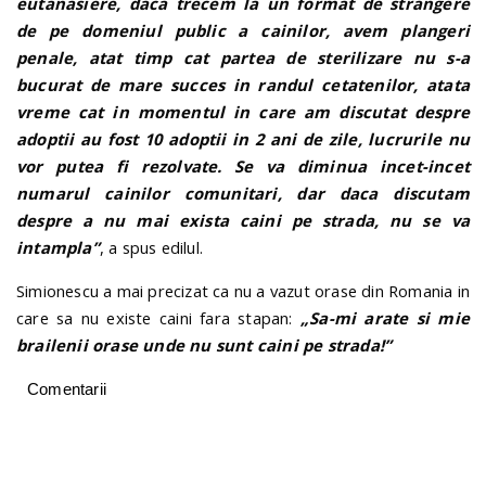
eutanasiere, daca trecem la un format de strangere
de pe domeniul public a cainilor, avem plangeri
penale, atat timp cat partea de sterilizare nu s-a
bucurat de mare succes in randul cetatenilor, atata
vreme cat in momentul in care am discutat despre
adoptii au fost 10 adoptii in 2 ani de zile, lucrurile nu
vor putea fi rezolvate. Se va diminua incet-incet
numarul cainilor comunitari, dar daca discutam
despre a nu mai exista caini pe strada, nu se va
intampla”
, a spus edilul.
Simionescu a mai precizat ca nu a vazut orase din Romania in
care sa nu existe caini fara stapan:
„Sa-mi arate si mie
brailenii orase unde nu sunt caini pe strada!”
Comentarii