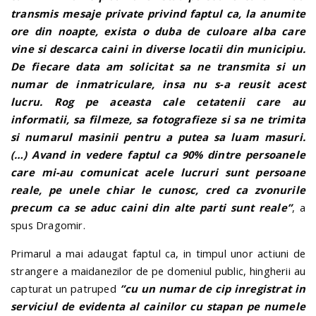
transmis mesaje private privind faptul ca, la anumite
ore din noapte, exista o duba de culoare alba care
vine si descarca caini in diverse locatii din municipiu.
De fiecare data am solicitat sa ne transmita si un
numar de inmatriculare, insa nu s-a reusit acest
lucru. Rog pe aceasta cale cetatenii care au
informatii, sa filmeze, sa fotografieze si sa ne trimita
si numarul masinii pentru a putea sa luam masuri.
(…) Avand in vedere faptul ca 90% dintre persoanele
care mi-au comunicat acele lucruri sunt persoane
reale, pe unele chiar le cunosc, cred ca zvonurile
precum ca se aduc caini din alte parti sunt reale”
, a
spus Dragomir.
Primarul a mai adaugat faptul ca, in timpul unor actiuni de
strangere a maidanezilor de pe domeniul public, hingherii au
capturat un patruped
”cu un numar de cip inregistrat in
serviciul de evidenta al cainilor cu stapan pe numele