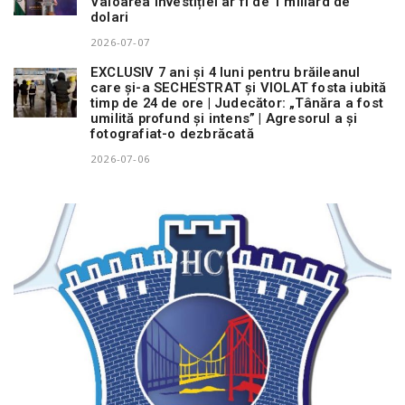
Valoarea investiției ar fi de 1 miliard de
dolari
2026-07-07
EXCLUSIV 7 ani și 4 luni pentru brăileanul
care și-a SECHESTRAT și VIOLAT fosta iubită
timp de 24 de ore | Judecător: „Tânăra a fost
umilită profund și intens” | Agresorul a și
fotografiat-o dezbrăcată
2026-07-06