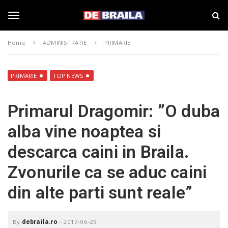
S
s
k
t
i
i
T
p
r
Home
ADMINISTRATIE
PRIMARIE
t
i
o
B
o
m
r
a
a
PRIMARIE
TOP NEWS
i
i
g
n
l
Primarul Dragomir: ”O duba
c
a
o
–
g
alba vine noaptea si
n
d
t
e
descarca caini in Braila.
e
b
l
n
r
Zvonurile ca se aduc caini
t
a
i
e
din alte parti sunt reale”
l
a
.
n
r
By
debraila.ro
-
2017-06-29