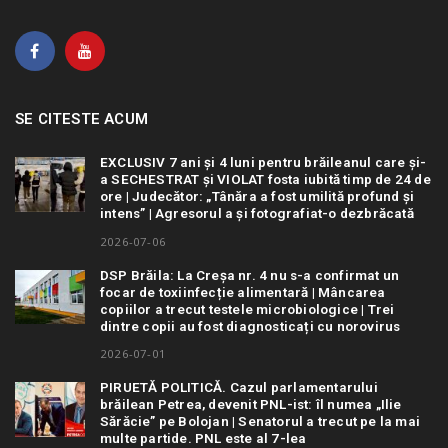
SE CITESTE ACUM
EXCLUSIV 7 ani și 4 luni pentru brăileanul care și-
a SECHESTRAT și VIOLAT fosta iubită timp de 24 de
ore | Judecător: „Tânăra a fost umilită profund și
intens” | Agresorul a și fotografiat-o dezbrăcată
2026-07-06
DSP Brăila: La Creșa nr. 4 nu s-a confirmat un
focar de toxiinfecție alimentară | Mâncarea
copiilor a trecut testele microbiologice | Trei
dintre copii au fost diagnosticați cu norovirus
2026-07-01
PIRUETĂ POLITICĂ. Cazul parlamentarului
brăilean Petrea, devenit PNL-ist: îl numea „Ilie
Sărăcie” pe Bolojan | Senatorul a trecut pe la mai
multe partide. PNL este al 7-lea