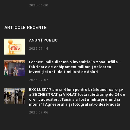
2026-06-30
ARTICOLE RECENTE
ANUNȚ PUBLIC
2026-07-14
Forbes: India discută o investiție în zona Brăila –
fabricare de echipament militar | Valoarea
investiției ar fi de 1 miliard de dolari
2026-07-07
EXCLUSIV 7 ani și 4 luni pentru brăileanul care și-
a SECHESTRAT și VIOLAT fosta iubită timp de 24 de
ore | Judecător: „Tânăra a fost umilită profund și
intens” | Agresorul a și fotografiat-o dezbrăcată
2026-07-06