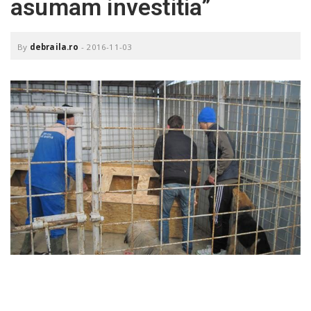
asumam investitia”
o
a
By
debraila.ro
-
2016-11-03
v
i
g
a
t
i
o