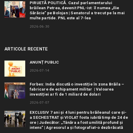
PIRUETĂ POLITICĂ. Cazul parlamentarului
brăilean Petrea, devenit PNL-ist: îl numea „Ilie
Sărăcie” pe Bolojan | Senatorul a trecut pe la mai
multe partide. PNL este al 7-lea
2026-06-30
ARTICOLE RECENTE
ANUNȚ PUBLIC
2026-07-14
Forbes: India discută o investiție în zona Brăila –
fabricare de echipament militar | Valoarea
investiției ar fi de 1 miliard de dolari
2026-07-07
EXCLUSIV 7 ani și 4 luni pentru brăileanul care și-
a SECHESTRAT și VIOLAT fosta iubită timp de 24 de
ore | Judecător: „Tânăra a fost umilită profund și
intens” | Agresorul a și fotografiat-o dezbrăcată