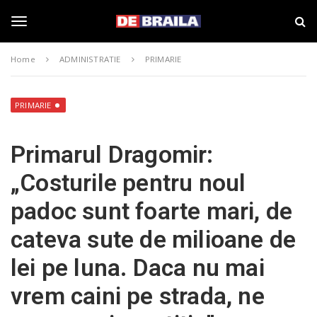
S
s
k
t
i
i
T
p
r
Home
ADMINISTRATIE
PRIMARIE
t
i
o
B
o
m
r
a
a
PRIMARIE
i
i
g
n
l
Primarul Dragomir:
c
a
o
–
g
„Costurile pentru noul
n
d
t
e
padoc sunt foarte mari, de
e
b
l
n
r
cateva sute de milioane de
t
a
i
e
lei pe luna. Daca nu mai
l
a
vrem caini pe strada, ne
.
n
r