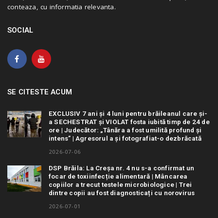
conteaza, cu informatia relevanta.
SOCIAL
SE CITESTE ACUM
EXCLUSIV 7 ani și 4 luni pentru brăileanul care și-
a SECHESTRAT și VIOLAT fosta iubită timp de 24 de
ore | Judecător: „Tânăra a fost umilită profund și
intens” | Agresorul a și fotografiat-o dezbrăcată
2026-07-06
DSP Brăila: La Creșa nr. 4 nu s-a confirmat un
focar de toxiinfecție alimentară | Mâncarea
copiilor a trecut testele microbiologice | Trei
dintre copii au fost diagnosticați cu norovirus
2026-07-01