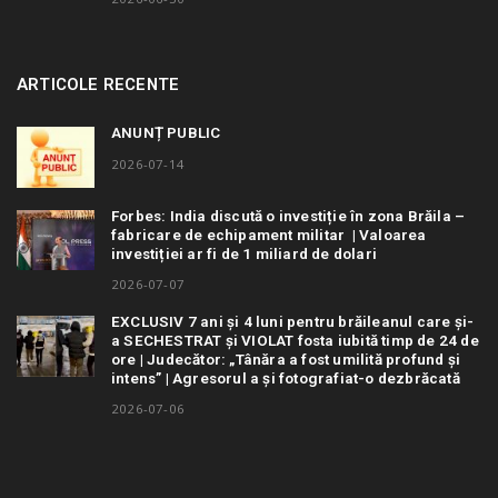
ARTICOLE RECENTE
ANUNȚ PUBLIC
2026-07-14
Forbes: India discută o investiție în zona Brăila –
fabricare de echipament militar | Valoarea
investiției ar fi de 1 miliard de dolari
2026-07-07
EXCLUSIV 7 ani și 4 luni pentru brăileanul care și-
a SECHESTRAT și VIOLAT fosta iubită timp de 24 de
ore | Judecător: „Tânăra a fost umilită profund și
intens” | Agresorul a și fotografiat-o dezbrăcată
2026-07-06