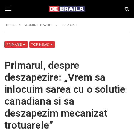
S
s
k
t
i
i
T
p
r
Home
ADMINISTRATIE
PRIMARIE
t
i
o
B
o
m
r
a
a
PRIMARIE
TOP NEWS
i
i
g
n
l
Primarul, despre
c
a
o
–
g
deszapezire: „Vrem sa
n
d
t
e
inlocuim sarea cu o solutie
e
b
l
n
r
canadiana si sa
t
a
i
e
deszapezim mecanizat
l
a
trotuarele”
.
n
r