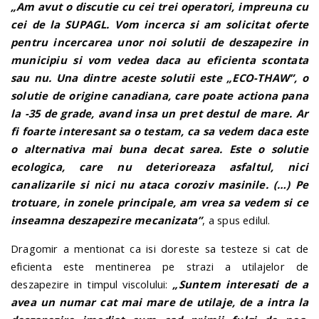
„Am avut o discutie cu cei trei operatori, impreuna cu
cei de la SUPAGL. Vom incerca si am solicitat oferte
pentru incercarea unor noi solutii de deszapezire in
municipiu si vom vedea daca au eficienta scontata
sau nu. Una dintre aceste solutii este „ECO-THAW”, o
solutie de origine canadiana, care poate actiona pana
la -35 de grade, avand insa un pret destul de mare. Ar
fi foarte interesant sa o testam, ca sa vedem daca este
o alternativa mai buna decat sarea. Este o solutie
ecologica, care nu deterioreaza asfaltul, nici
canalizarile si nici nu ataca coroziv masinile. (…) Pe
trotuare, in zonele principale, am vrea sa vedem si ce
inseamna deszapezire mecanizata”
, a spus edilul.
Dragomir a mentionat ca isi doreste sa testeze si cat de
eficienta este mentinerea pe strazi a utilajelor de
deszapezire in timpul viscolului:
„Suntem interesati de a
avea un numar cat mai mare de utilaje, de a intra la