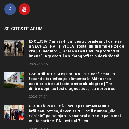
SE CITESTE ACUM
EXCLUSIV 7 ani și 4 luni pentru brăileanul care și-
a SECHESTRAT și VIOLAT fosta iubită timp de 24 de
ore | Judecător: „Tânăra a fost umilită profund și
intens” | Agresorul a și fotografiat-o dezbrăcată
2026-07-06
DSP Brăila: La Creșa nr. 4 nu s-a confirmat un
focar de toxiinfecție alimentară | Mâncarea
copiilor a trecut testele microbiologice | Trei
dintre copii au fost diagnosticați cu norovirus
2026-07-01
PIRUETĂ POLITICĂ. Cazul parlamentarului
brăilean Petrea, devenit PNL-ist: îl numea „Ilie
Sărăcie” pe Bolojan | Senatorul a trecut pe la mai
multe partide. PNL este al 7-lea
2026-06-30