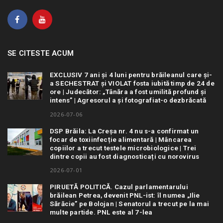
SE CITESTE ACUM
EXCLUSIV 7 ani și 4 luni pentru brăileanul care și-
a SECHESTRAT și VIOLAT fosta iubită timp de 24 de
ore | Judecător: „Tânăra a fost umilită profund și
intens” | Agresorul a și fotografiat-o dezbrăcată
2026-07-06
DSP Brăila: La Creșa nr. 4 nu s-a confirmat un
focar de toxiinfecție alimentară | Mâncarea
copiilor a trecut testele microbiologice | Trei
dintre copii au fost diagnosticați cu norovirus
2026-07-01
PIRUETĂ POLITICĂ. Cazul parlamentarului
brăilean Petrea, devenit PNL-ist: îl numea „Ilie
Sărăcie” pe Bolojan | Senatorul a trecut pe la mai
multe partide. PNL este al 7-lea