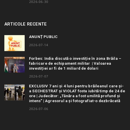
2026-06-30
ARTICOLE RECENTE
ANUNȚ PUBLIC
2026-07-14
Forbes: India discută o investiție în zona Brăila –
fabricare de echipament militar | Valoarea
investiției ar fi de 1 miliard de dolari
2026-07-07
EXCLUSIV 7 ani și 4 luni pentru brăileanul care și-
a SECHESTRAT și VIOLAT fosta iubită timp de 24 de
ore | Judecător: „Tânăra a fost umilită profund și
intens” | Agresorul a și fotografiat-o dezbrăcată
2026-07-06