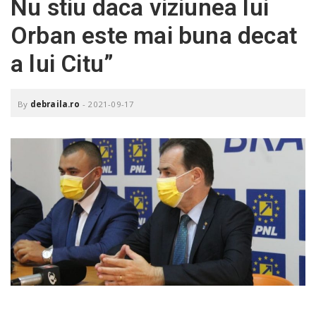
Nu stiu daca viziunea lui
o
a
Orban este mai buna decat
a lui Citu”
v
i
By
debraila.ro
-
2021-09-17
g
a
t
i
o