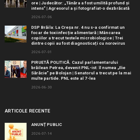
ore | Judecător: „Tânăra a fost umilită profund și
intens” | Agresorul a și fotografiat-o dezbrăcată
2026-07-06
DSP Brăila: La Creșa nr. 4 nu s-a confirmat un
focar de toxiinfecție alimentară | Mâncarea
copiilor a trecut testele microbiologice | Trei
dintre copii au fost diagnosticați cu norovirus
2026-07-01
PIRUETĂ POLITICĂ. Cazul parlamentarului
brăilean Petrea, devenit PNL-ist: îl numea „Ilie
Sărăcie” pe Bolojan | Senatorul a trecut pe la mai
multe partide. PNL este al 7-lea
2026-06-30
ARTICOLE RECENTE
ANUNȚ PUBLIC
2026-07-14