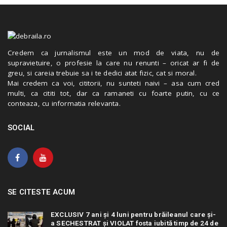
Credem ca jurnalismul este un mod de viata, nu de
supravietuire, o profesie la care nu renunti – oricat ar fi de
greu, si careia trebuie sa i te dedici atat fizic, cat si moral.
Mai credem ca voi, cititorii, nu sunteti naivi – asa cum cred
multi, ca cititi tot, dar ca ramaneti cu foarte putin, cu ce
conteaza, cu informatia relevanta.
SOCIAL
SE CITESTE ACUM
EXCLUSIV 7 ani și 4 luni pentru brăileanul care și-
a SECHESTRAT și VIOLAT fosta iubită timp de 24 de