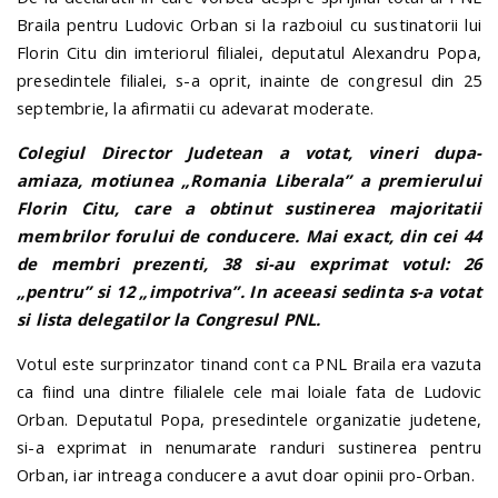
Braila pentru Ludovic Orban si la razboiul cu sustinatorii lui
Florin Citu din imteriorul filialei, deputatul Alexandru Popa,
presedintele filialei, s-a oprit, inainte de congresul din 25
septembrie, la afirmatii cu adevarat moderate.
Colegiul Director Judetean a votat, vineri dupa-
amiaza, motiunea „Romania Liberala” a premierului
Florin Citu, care a obtinut sustinerea majoritatii
membrilor forului de conducere. Mai exact, din cei 44
de membri prezenti, 38 si-au exprimat votul: 26
„pentru” si 12 „impotriva”. In aceeasi sedinta s-a votat
si lista delegatilor la Congresul PNL.
Votul este surprinzator tinand cont ca PNL Braila era vazuta
ca fiind una dintre filialele cele mai loiale fata de Ludovic
Orban. Deputatul Popa, presedintele organizatie judetene,
si-a exprimat in nenumarate randuri sustinerea pentru
Orban, iar intreaga conducere a avut doar opinii pro-Orban.