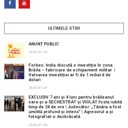
ULTIMELE STIRI
ANUNȚ PUBLIC
2026-07-14
Forbes: India discută o investiție în zona
Brăila – fabricare de echipament militar |
Valoarea investiției ar fi de 1 miliard de
dolari
2026-07-07
EXCLUSIV 7 ani și 4 luni pentru brăileanul
care și-a SECHESTRAT și VIOLAT fosta iubită
timp de 24 de ore | Judecător: „Tânăra a fost
umilită profund și intens” | Agresorul a și
fotografiat-o dezbrăcată
2026-07-06