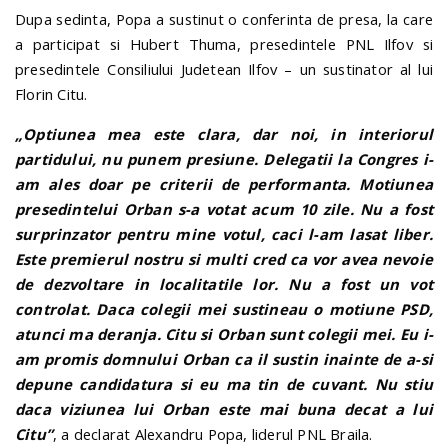
Dupa sedinta, Popa a sustinut o conferinta de presa, la care
a participat si Hubert Thuma, presedintele PNL Ilfov si
presedintele Consiliului Judetean Ilfov – un sustinator al lui
Florin Citu.
„Optiunea mea este clara, dar noi, in interiorul
partidului, nu punem presiune. Delegatii la Congres i-
am ales doar pe criterii de performanta. Motiunea
presedintelui Orban s-a votat acum 10 zile. Nu a fost
surprinzator pentru mine votul, caci l-am lasat liber.
Este premierul nostru si multi cred ca vor avea nevoie
de dezvoltare in localitatile lor. Nu a fost un vot
controlat. Daca colegii mei sustineau o motiune PSD,
atunci ma deranja. Citu si Orban sunt colegii mei. Eu i-
am promis domnului Orban ca il sustin inainte de a-si
depune candidatura si eu ma tin de cuvant. Nu stiu
daca viziunea lui Orban este mai buna decat a lui
Citu”
, a declarat Alexandru Popa, liderul PNL Braila.