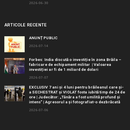
2026-06-30
ARTICOLE RECENTE
ANUNȚ PUBLIC
2026-07-14
Forbes: India discută o investiție în zona Brăila –
fabricare de echipament militar | Valoarea
investiției ar fi de 1 miliard de dolari
2026-07-07
EXCLUSIV 7 ani și 4 luni pentru brăileanul care și-
a SECHESTRAT și VIOLAT fosta iubită timp de 24 de
ore | Judecător: „Tânăra a fost umilită profund și
intens” | Agresorul a și fotografiat-o dezbrăcată
2026-07-06