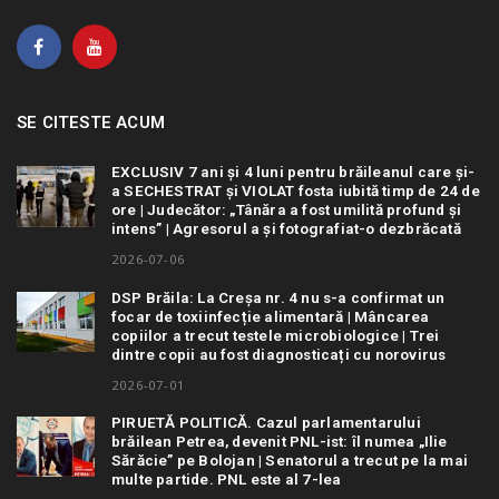
SE CITESTE ACUM
EXCLUSIV 7 ani și 4 luni pentru brăileanul care și-
a SECHESTRAT și VIOLAT fosta iubită timp de 24 de
ore | Judecător: „Tânăra a fost umilită profund și
intens” | Agresorul a și fotografiat-o dezbrăcată
2026-07-06
DSP Brăila: La Creșa nr. 4 nu s-a confirmat un
focar de toxiinfecție alimentară | Mâncarea
copiilor a trecut testele microbiologice | Trei
dintre copii au fost diagnosticați cu norovirus
2026-07-01
PIRUETĂ POLITICĂ. Cazul parlamentarului
brăilean Petrea, devenit PNL-ist: îl numea „Ilie
Sărăcie” pe Bolojan | Senatorul a trecut pe la mai
multe partide. PNL este al 7-lea