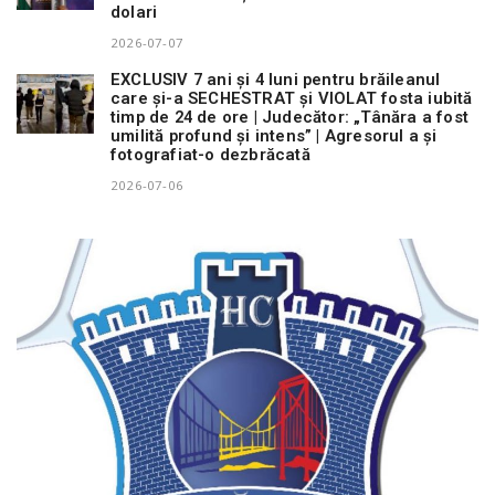
dolari
2026-07-07
EXCLUSIV 7 ani și 4 luni pentru brăileanul
care și-a SECHESTRAT și VIOLAT fosta iubită
timp de 24 de ore | Judecător: „Tânăra a fost
umilită profund și intens” | Agresorul a și
fotografiat-o dezbrăcată
2026-07-06