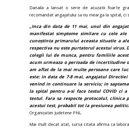
Danaila a lansat o serie de acuzatii foarte gra
recomandat angajatului sa nu mearga la spital, ci s
„Inca din data de 11 mai, unul din angajati
manifestat simptome similare cu cele ale p
cunoștinta primarului aceasta situatie a a
respectiva nu este purtatorul acestui virus. 
colegii lui de munca, pentru familiile acest
acum urmeaza o perioada de incertitudine de
am aflat de la mai multe persoane care luc
este: in data de 7-8 mai, angajatul Directie
venind in continuare la serviciu; in sapta
la spital pentru a-si face testul COVID ci a
testul. Fara sa respecte protocolul, clinica 
acestui test, probabil tot la presiunea politi
Organizatiei Judetene PNL.
Mai mult decat atat, sursa citata afirma ca labora