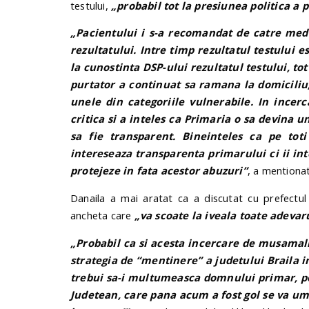
testului,
„probabil tot la presiunea politica a 
„Pacientului i s-a recomandat de catre med
rezultatului. Intre timp rezultatul testului e
la cunostinta DSP-ului rezultatul testului, to
purtator a continuat sa ramana la domiciliu,
unele din categoriile vulnerabile. In incer
critica si a inteles ca Primaria o sa devina
sa fie transparent. Bineinteles ca pe toti
intereseaza transparenta primarului ci ii inter
protejeze in fata acestor abuzuri”
, a mentionat
Danaila a mai aratat ca a discutat cu prefectu
ancheta care
„va scoate la iveala toate adevar
„Probabil ca si acesta incercare de musamali
strategia de “mentinere” a judetului Braila i
trebui sa-i multumeasca domnului primar, pent
Judetean, care pana acum a fost gol se va um