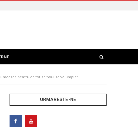
ERNE
tumeasca pentru ca tot spitalul se va umple”
URMARESTE-NE