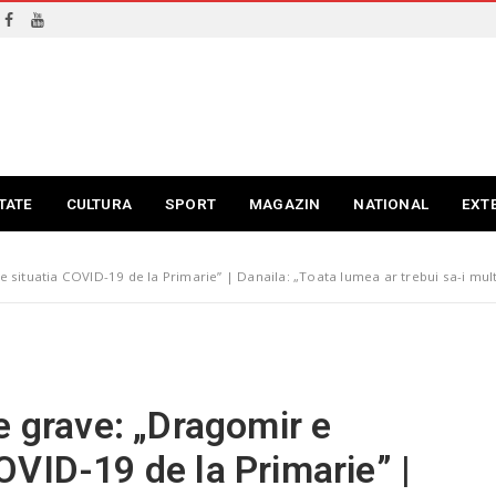
TATE
CULTURA
SPORT
MAGAZIN
NATIONAL
EXT
 situatia COVID-19 de la Primarie” | Danaila: „Toata lumea ar trebui sa-i mul
e grave: „Dragomir e
VID-19 de la Primarie” |