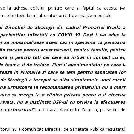
ve la adresa edilului, printre care si faptul ca acesta i-a
a se testeze la un laborator privat de analize medicale.
i Directiei de Strategii din cadrul Primariei Braila a
acientilor infectati cu COVID 19. Desi i s-a adus la
les sa musamalizeze acest caz in speranta ca persoana
Din pacate pentru acest pacient, pentru familie, pentru
ora și pentru toti cei care au intrat in contact cu el,
 teama si de izolare. Filmul evenimentelor pe care l-
reaza in Primarie si care se tem pentru sanatatea lor
i de Strategii a inceput sa aiba simptomele unei raceli
mana urmatoare la recomandarea primarului nu a mers
 ales sa merga la o clinica privata pentu a-si efectua
privata, nu a instiintat DSP-ul cu privire la efectuarea
ca a primarului”
, a declarat Alexandru Danaila, presedintele
torul nu a comunicat Directiei de Sanatate Publica rezultatul