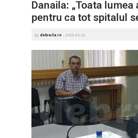
Danaila: „Toata lumea 
.
r
pentru ca tot spitalul 
o
By
debraila.ro
-
2020-05-22