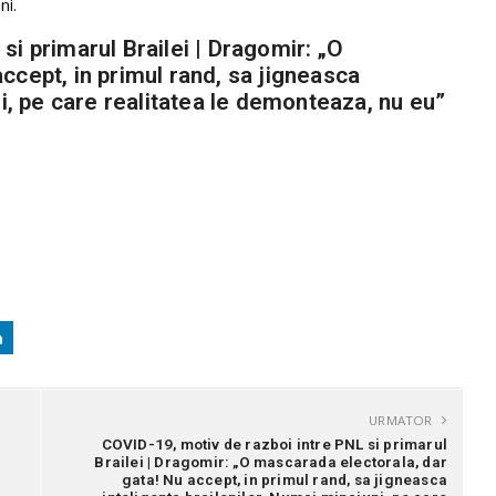
ni.
si primarul Brailei | Dragomir: „O
ccept, in primul rand, sa jigneasca
ni, pe care realitatea le demonteaza, nu eu”
URMATOR
a
COVID-19, motiv de razboi intre PNL si primarul
Brailei | Dragomir: „O mascarada electorala, dar
gata! Nu accept, in primul rand, sa jigneasca