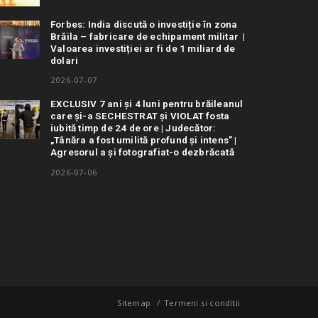
Forbes: India discută o investiție în zona
Brăila – fabricare de echipament militar |
Valoarea investiției ar fi de 1 miliard de
dolari
2026-07-07
EXCLUSIV 7 ani și 4 luni pentru brăileanul
care și-a SECHESTRAT și VIOLAT fosta
iubită timp de 24 de ore | Judecător:
„Tânăra a fost umilită profund și intens” |
Agresorul a și fotografiat-o dezbrăcată
2026-07-06
Sitemap
Termeni si conditii