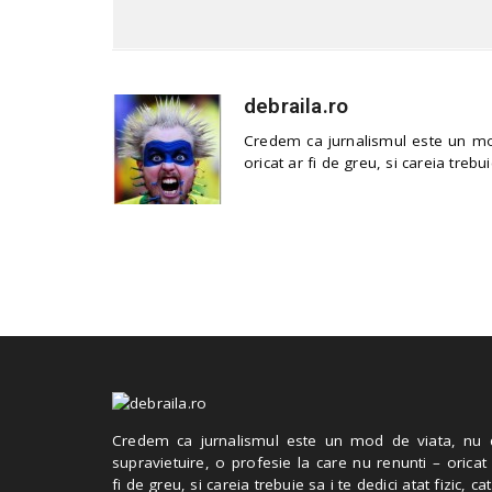
debraila.ro
Credem ca jurnalismul este un mod
oricat ar fi de greu, si careia trebui
Credem ca jurnalismul este un mod de viata, nu 
supravietuire, o profesie la care nu renunti – oricat
fi de greu, si careia trebuie sa i te dedici atat fizic, cat