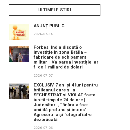
ULTIMELE STIRI
ANUNȚ PUBLIC
2026-07-14
Forbes: India discută o
investiție în zona Brăila –
fabricare de echipament
militar | Valoarea investiției ar
fi de 1 miliard de dolari
2026-07-07
EXCLUSIV 7 ani și 4 luni pentru
brăileanul care și-a
SECHESTRAT și VIOLAT fosta
iubită timp de 24 de ore |
Judecător: „Tânăra a fost
umilită profund și intens” |
Agresorul a și fotografiat-o
dezbrăcată
2026-07-06