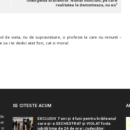
inteligenta brailenilor. Numai minciuni, pe care
realitatea le demonteaza, nu eu”
 de viata, nu de supravietuire, o profesie la care nu renunti –
e sa i te dedici atat fizic, cat si moral.
SE CITESTE ACUM
A
de
EXCLUSIV 7 ani și 4 luni pentru brăileanul
 ar
care și-a SECHESTRAT și VIOLAT fosta
 si
iubită timp de 24 de ore | Judecător: