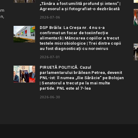
„Tânăra a fost umilită profund și intens” |
Agresorul a și fotografiat-o dezbrăcată
cum
in,
2026-07-06
DSP Brăila: La Creșa nr. 4 nu s-a
confirmat un focar de toxiinfecție
alimentară | Mâncarea copiilor a trecut
testele microbiologice | Trei dintre copii
au fost diagnosticați cu norovirus
2026-07-01
PIRUETĂ POLITICĂ. Cazul
parlamentarului brăilean Petrea, devenit
PNL-ist: îl numea „Ilie Sărăcie” pe Bolojan
| Senatorul a trecut pe la mai multe
partide. PNL este al 7-lea
2026-06-30