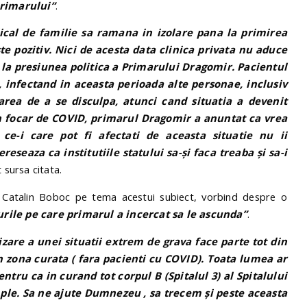
primarului”
.
ical de familie sa ramana in izolare pana la primirea
ste pozitiv. Nici de acesta data clinica privata nu aduce
t la presiunea politica a Primarului Dragomir. Pacientul
 infectand in aceasta perioada alte personae, inclusiv
carea de a se disculpa, atunci cand situatia a devenit
 un focar de COVID, primarul Dragomir a anuntat ca vrea
 ce-i care pot fi afectati de aceasta situatie nu ii
eseaza ca institutiile statului sa-și faca treaba și sa-i
 sursa citata.
l Catalin Boboc pe tema acestui subiect, vorbind despre o
urile pe care primarul a incercat sa le ascunda”
.
zare a unei situatii extrem de grava face parte tot din
n zona curata ( fara pacienti cu COVID). Toata lumea ar
ru ca in curand tot corpul B (Spitalul 3) al Spitalului
ple. Sa ne ajute Dumnezeu , sa trecem și peste aceasta