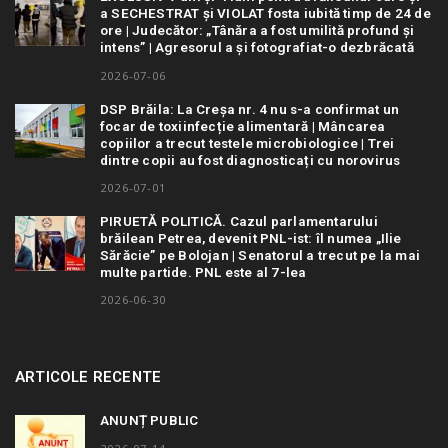
a SECHESTRAT și VIOLAT fosta iubită timp de 24 de
ore | Judecător: „Tânăra a fost umilită profund și
intens” | Agresorul a și fotografiat-o dezbrăcată
2026-07-06
DSP Brăila: La Creșa nr. 4 nu s-a confirmat un
focar de toxiinfecție alimentară | Mâncarea
copiilor a trecut testele microbiologice | Trei
dintre copii au fost diagnosticați cu norovirus
2026-07-01
PIRUETĂ POLITICĂ. Cazul parlamentarului
brăilean Petrea, devenit PNL-ist: îl numea „Ilie
Sărăcie” pe Bolojan | Senatorul a trecut pe la mai
multe partide. PNL este al 7-lea
2026-06-30
ARTICOLE RECENTE
ANUNȚ PUBLIC