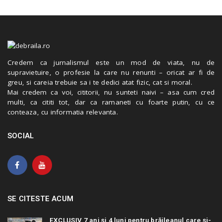
Credem ca jurnalismul este un mod de viata, nu de
supravietuire, o profesie la care nu renunti – oricat ar fi de
greu, si careia trebuie sa i te dedici atat fizic, cat si moral.
Mai credem ca voi, cititorii, nu sunteti naivi – asa cum cred
multi, ca cititi tot, dar ca ramaneti cu foarte putin, cu ce
conteaza, cu informatia relevanta.
SOCIAL
SE CITESTE ACUM
EXCLUSIV 7 ani și 4 luni pentru brăileanul care și-