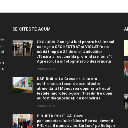
SE CITESTE ACUM
A
de
EXCLUSIV 7 ani și 4 luni pentru brăileanul
 ar
care și-a SECHESTRAT și VIOLAT fosta
 si
iubită timp de 24 de ore | Judecător:
„Tânăra a fost umilită profund și intens” |
Agresorul a și fotografiat-o dezbrăcată
cum
in,
2026-07-06
DSP Brăila: La Creșa nr. 4 nu s-a
confirmat un focar de toxiinfecție
alimentară | Mâncarea copiilor a trecut
testele microbiologice | Trei dintre copii
au fost diagnosticați cu norovirus
2026-07-01
PIRUETĂ POLITICĂ. Cazul
parlamentarului brăilean Petrea, devenit
PNL-ist: îl numea „Ilie Sărăcie” pe Bolojan