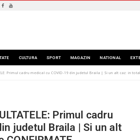
TATE
CULTURA
SPORT
MAGAZIN
NATIONAL
EXT
LE: Primul cadru medical cu COVID-19 din judetul Braila | Si un alt caz: in to
ZULTATELE: Primul cadru
 judetul Braila | Si un alt
oane CONFIRMATE