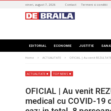
S
vineri, august 7, 2026
Contact
Termeni si conditii
k
i
s
p
t
t
i
o
r
m
i
a
B
i
r
EDITORIAL
ECONOMIE
JUSTITIE
SANA
n
a
c
i
o
Home
ACTUALITATE
OFICIAL | Au venit REZULTATE
l
n
a
t
–
e
d
ACTUALITATE
TOP NEWS
n
e
t
b
OFICIAL | Au venit RE
r
a
medical cu COVID-19 din
i
l
caz: in total, 8 pers
a