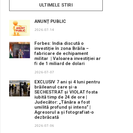
ULTIMELE STIRI
ANUNȚ PUBLIC
2026-07-14
Forbes: India discută o
investiție în zona Brăila –
fabricare de echipament
militar | Valoarea investiției ar
fi de 1 miliard de dolari
2026-07-07
EXCLUSIV 7 ani și 4 luni pentru
brăileanul care și-a
SECHESTRAT și VIOLAT fosta
iubită timp de 24 de ore |
Judecător: „Tânăra a fost
umilită profund și intens” |
Agresorul a și fotografiat-o
dezbrăcată
2026-07-06