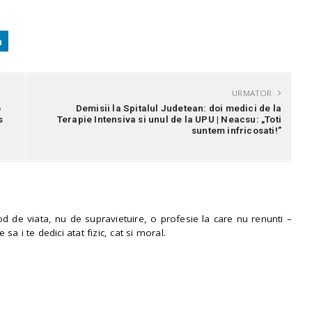
URMATOR
o
Demisii la Spitalul Judetean: doi medici de la
s
Terapie Intensiva si unul de la UPU | Neacsu: „Toti
suntem infricosati!”
 de viata, nu de supravietuire, o profesie la care nu renunti –
e sa i te dedici atat fizic, cat si moral.