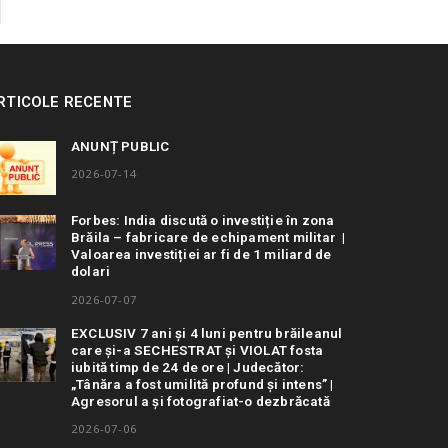
RTICOLE RECENTE
ANUNȚ PUBLIC
2026-07-14
Forbes: India discută o investiție în zona
Brăila – fabricare de echipament militar |
Valoarea investiției ar fi de 1 miliard de
dolari
2026-07-07
EXCLUSIV 7 ani și 4 luni pentru brăileanul
care și-a SECHESTRAT și VIOLAT fosta
iubită timp de 24 de ore | Judecător:
„Tânăra a fost umilită profund și intens” |
Agresorul a și fotografiat-o dezbrăcată
2026-07-06