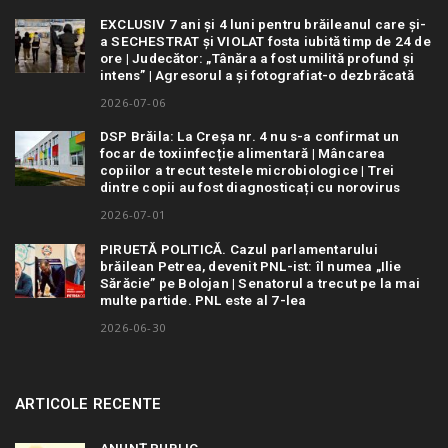
EXCLUSIV 7 ani și 4 luni pentru brăileanul care și-
a SECHESTRAT și VIOLAT fosta iubită timp de 24 de
ore | Judecător: „Tânăra a fost umilită profund și
intens” | Agresorul a și fotografiat-o dezbrăcată
2026-07-06
DSP Brăila: La Creșa nr. 4 nu s-a confirmat un
focar de toxiinfecție alimentară | Mâncarea
copiilor a trecut testele microbiologice | Trei
dintre copii au fost diagnosticați cu norovirus
2026-07-01
PIRUETĂ POLITICĂ. Cazul parlamentarului
brăilean Petrea, devenit PNL-ist: îl numea „Ilie
Sărăcie” pe Bolojan | Senatorul a trecut pe la mai
multe partide. PNL este al 7-lea
2026-06-30
ARTICOLE RECENTE
ANUNȚ PUBLIC