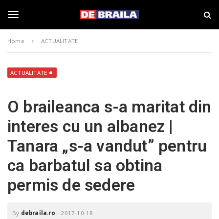
S
s
k
t
i
i
T
p
r
Home
ACTUALITATE
t
i
o
B
o
m
r
a
a
ACTUALITATE
i
i
g
n
l
O braileanca s-a maritat din
c
a
o
–
g
interes cu un albanez |
n
d
t
e
Tanara „s-a vandut” pentru
e
b
l
n
r
ca barbatul sa obtina
t
a
i
e
permis de sedere
l
a
.
n
r
By
debraila.ro
-
2017-10-18