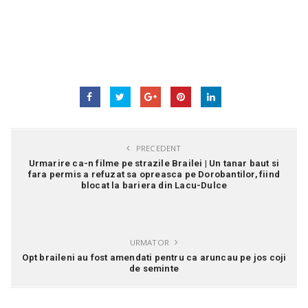
PRECEDENT
Urmarire ca-n filme pe strazile Brailei | Un tanar baut si
fara permis a refuzat sa opreasca pe Dorobantilor, fiind
blocat la bariera din Lacu-Dulce
URMATOR
Opt braileni au fost amendati pentru ca aruncau pe jos coji
de seminte