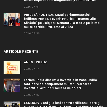
2026-07-01
PIRUETĂ POLITICĂ. Cazul parlamentarului
brăilean Petrea, devenit PNL-ist: îl numea „Ilie
Sărăcie” pe Bolojan | Senatorul a trecut pe la mai
multe partide. PNL este al 7-lea
2026-06-30
ARTICOLE RECENTE
ANUNȚ PUBLIC
2026-07-14
Forbes: India discută o investiție în zona Brăila –
fabricare de echipament militar | Valoarea
investiției ar fi de 1 miliard de dolari
2026-07-07
EXCLUSIV 7 ani și 4 luni pentru brăileanul care și-
a SECHESTRAT și VIOLAT fosta iubită timp de 24 de