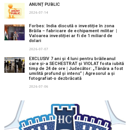
ANUNȚ PUBLIC
2026-07-14
Forbes: India discută o investiție în zona
Brăila – fabricare de echipament militar |
Valoarea investiției ar fi de 1 miliard de
dolari
2026-07-07
EXCLUSIV 7 ani și 4 luni pentru brăileanul
care și-a SECHESTRAT și VIOLAT fosta iubită
timp de 24 de ore | Judecător: „Tânăra a fost
umilită profund și intens” | Agresorul a și
fotografiat-o dezbrăcată
2026-07-06