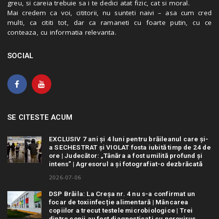
greu, si careia trebuie sa i te dedici atat fizic, cat si moral.
Mai credem ca voi, cititorii, nu sunteti naivi – asa cum cred
multi, ca cititi tot, dar ca ramaneti cu foarte putin, cu ce
conteaza, cu informatia relevanta.
SOCIAL
SE CITESTE ACUM
EXCLUSIV 7 ani și 4 luni pentru brăileanul care și-
a SECHESTRAT și VIOLAT fosta iubită timp de 24 de
ore | Judecător: „Tânăra a fost umilită profund și
intens” | Agresorul a și fotografiat-o dezbrăcată
2026-07-06
DSP Brăila: La Creșa nr. 4 nu s-a confirmat un
focar de toxiinfecție alimentară | Mâncarea
copiilor a trecut testele microbiologice | Trei
dintre copii au fost diagnosticați cu norovirus