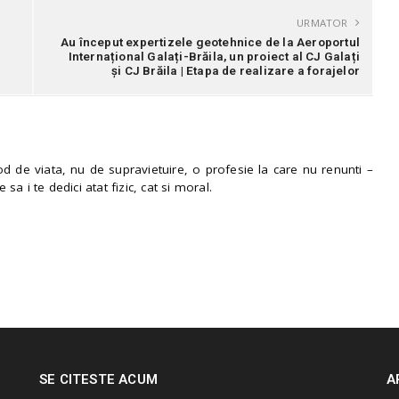
URMATOR
Au început expertizele geotehnice de la Aeroportul
Internațional Galați-Brăila, un proiect al CJ Galați
și CJ Brăila | Etapa de realizare a forajelor
 de viata, nu de supravietuire, o profesie la care nu renunti –
e sa i te dedici atat fizic, cat si moral.
SE CITESTE ACUM
A