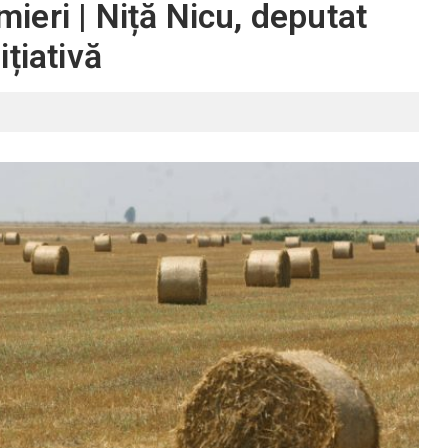
rmieri | Niță Nicu, deputat
țiativă