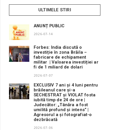
ULTIMELE STIRI
ANUNȚ PUBLIC
2026-07-14
Forbes: India discută o
investiție în zona Brăila –
fabricare de echipament
militar | Valoarea investiției ar
fi de 1 miliard de dolari
2026-07-07
EXCLUSIV 7 ani și 4 luni pentru
brăileanul care și-a
SECHESTRAT și VIOLAT fosta
iubită timp de 24 de ore |
Judecător: „Tânăra a fost
umilită profund și intens” |
Agresorul a și fotografiat-o
dezbrăcată
2026-07-06