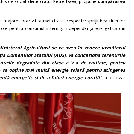
 condus de social-democratul Petre Daea, propune
cumpărarea
majore, potrivit sursei citate, respectiv sprijinirea tinerilor
ricole pentru consumul intern și independență energetică din
nisterul Agriculturii se va avea în vedere următorul
ția Domeniilor Statului (ADS), va concesiona terenurile
enurile degradate din clasa a V-a de calitate, pentru
se va obține mai multă energie solară pentru atingerea
ntă energetic și de a folosi energie curată”
, a precizat