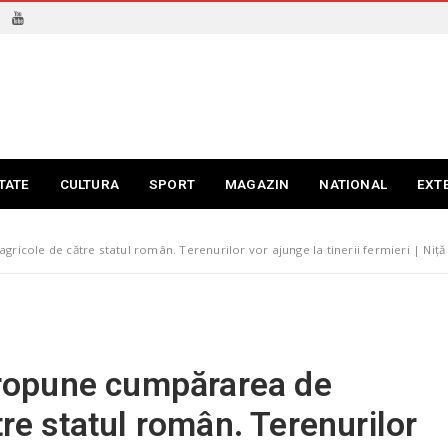
TATE
CULTURA
SPORT
MAGAZIN
NATIONAL
EXT
gricole de către statul român. Terenurilor vor ajunge la tinerii fermieri | Niță
 propune cumpărarea de
tre statul român. Terenurilor