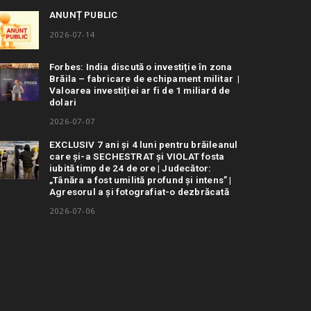
ANUNȚ PUBLIC
2026-07-14
Forbes: India discută o investiție în zona
Brăila – fabricare de echipament militar |
Valoarea investiției ar fi de 1 miliard de
dolari
2026-07-07
EXCLUSIV 7 ani și 4 luni pentru brăileanul
care și-a SECHESTRAT și VIOLAT fosta
iubită timp de 24 de ore | Judecător:
„Tânăra a fost umilită profund și intens” |
Agresorul a și fotografiat-o dezbrăcată
2026-07-06