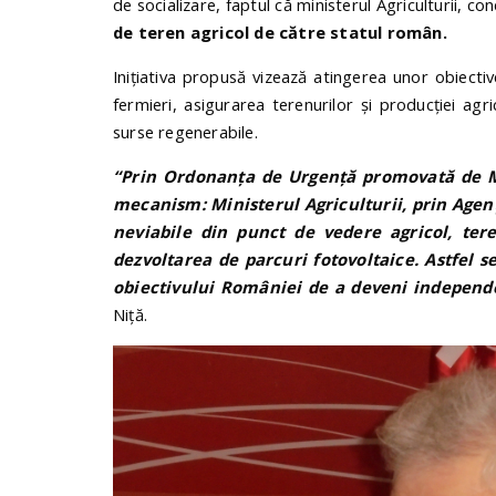
de socializare, faptul că ministerul Agriculturii,
de teren agricol de către statul român.
Inițiativa propusă vizează atingerea unor obiective 
fermieri, asigurarea terenurilor și producției ag
surse regenerabile.
“Prin Ordonanța de Urgență promovată de Mi
mecanism: Ministerul Agriculturii, prin Agen
neviabile din punct de vedere agricol, ter
dezvoltarea de parcuri fotovoltaice. Astfel 
obiectivului României de a deveni independe
Niță.