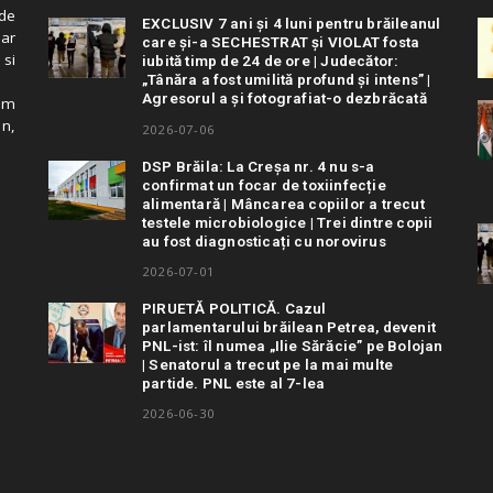
de
EXCLUSIV 7 ani și 4 luni pentru brăileanul
 ar
care și-a SECHESTRAT și VIOLAT fosta
 si
iubită timp de 24 de ore | Judecător:
„Tânăra a fost umilită profund și intens” |
Agresorul a și fotografiat-o dezbrăcată
cum
in,
2026-07-06
DSP Brăila: La Creșa nr. 4 nu s-a
confirmat un focar de toxiinfecție
alimentară | Mâncarea copiilor a trecut
testele microbiologice | Trei dintre copii
au fost diagnosticați cu norovirus
2026-07-01
PIRUETĂ POLITICĂ. Cazul
parlamentarului brăilean Petrea, devenit
PNL-ist: îl numea „Ilie Sărăcie” pe Bolojan
| Senatorul a trecut pe la mai multe
partide. PNL este al 7-lea
2026-06-30