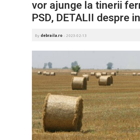
vor ajunge la tinerii fe
.
r
PSD, DETALII despre ini
o
By
debraila.ro
-
2023-02-13