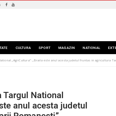
i
TATE
CULTURA
SPORT
MAGAZIN
NATIONAL
EXT
 National „AgriCultura”: „Braila este anul acesta judetul fruntas in agricultura T
la Targul National
este anul acesta judetul
Tarii Romanesti”