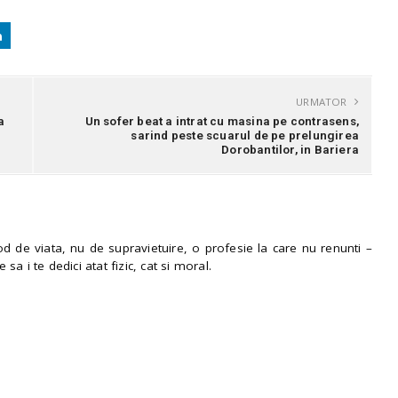
URMATOR
a
Un sofer beat a intrat cu masina pe contrasens,
sarind peste scuarul de pe prelungirea
Dorobantilor, in Bariera
 de viata, nu de supravietuire, o profesie la care nu renunti –
e sa i te dedici atat fizic, cat si moral.