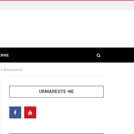
ERNE
arii Romanesti”
URMARESTE-NE