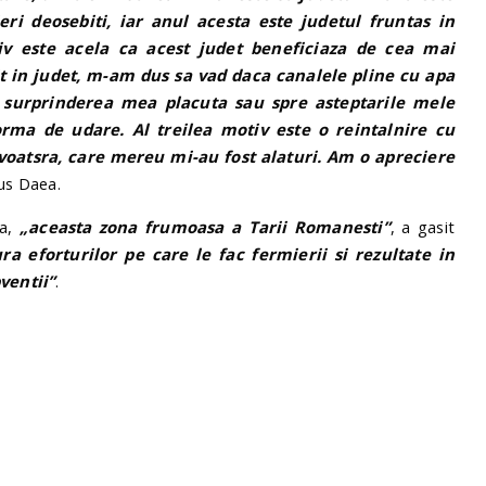
eri deosebiti, iar anul acesta este judetul fruntas in
iv este acela ca acest judet beneficiaza de cea mai
t in judet, m-am dus sa vad daca canalele pline cu apa
e surprinderea mea placuta sau spre asteptarile mele
rma de udare. Al treilea motiv este o reintalnire cu
voatsra, care mereu mi-au fost alaturi. Am o apreciere
pus Daea.
la,
„aceasta zona frumoasa a Tarii Romanesti”
, a gasit
ra eforturilor pe care le fac fermierii si rezultate in
ventii”
.