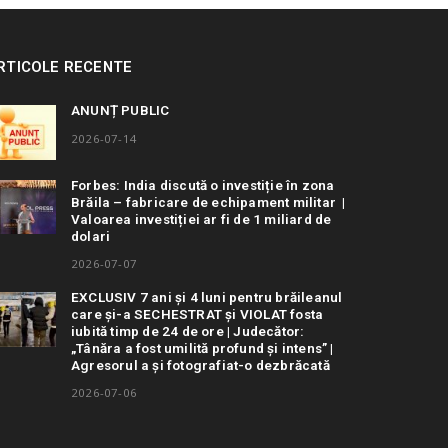
RTICOLE RECENTE
ANUNȚ PUBLIC
2026-07-14
Forbes: India discută o investiție în zona
Brăila – fabricare de echipament militar |
Valoarea investiției ar fi de 1 miliard de
dolari
2026-07-07
EXCLUSIV 7 ani și 4 luni pentru brăileanul
care și-a SECHESTRAT și VIOLAT fosta
iubită timp de 24 de ore | Judecător:
„Tânăra a fost umilită profund și intens” |
Agresorul a și fotografiat-o dezbrăcată
2026-07-06