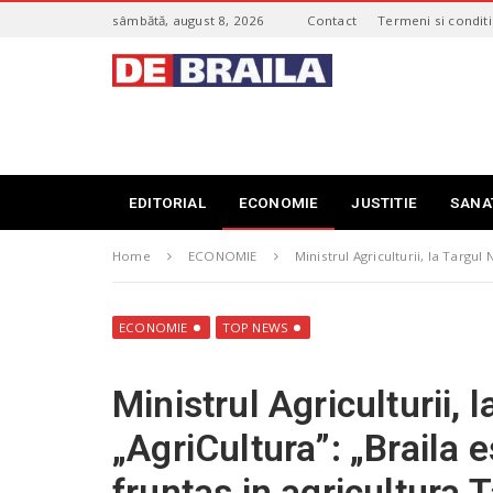
S
sâmbătă, august 8, 2026
Contact
Termeni si conditi
k
i
s
p
t
t
i
o
r
m
i
a
B
i
r
EDITORIAL
ECONOMIE
JUSTITIE
SANA
n
a
c
i
o
Home
ECONOMIE
Ministrul Agriculturii, la Targul
l
n
a
t
–
e
d
ECONOMIE
TOP NEWS
n
e
t
b
Ministrul Agriculturii, 
r
a
„AgriCultura”: „Braila 
i
l
fruntas in agricultura 
a