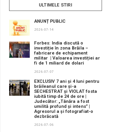
ULTIMELE STIRI
ANUNȚ PUBLIC
2026-07-14
Forbes: India discută o
investiție în zona Brăila –
fabricare de echipament
militar | Valoarea investiției ar
fi de 1 miliard de dolari
2026-07-07
EXCLUSIV 7 ani și 4 luni pentru
brăileanul care și-a
SECHESTRAT și VIOLAT fosta
iubită timp de 24 de ore |
Judecător: „Tânăra a fost
umilită profund și intens” |
Agresorul a și fotografiat-o
dezbrăcată
2026-07-06