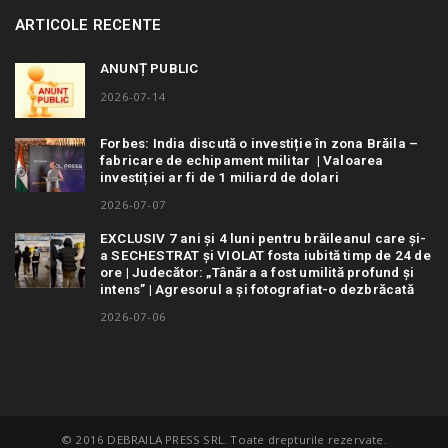
ARTICOLE RECENTE
ANUNȚ PUBLIC
2026-07-14
Forbes: India discută o investiție în zona Brăila –
fabricare de echipament militar | Valoarea
investiției ar fi de 1 miliard de dolari
2026-07-07
EXCLUSIV 7 ani și 4 luni pentru brăileanul care și-
a SECHESTRAT și VIOLAT fosta iubită timp de 24 de
ore | Judecător: „Tânăra a fost umilită profund și
intens” | Agresorul a și fotografiat-o dezbrăcată
2026-07-06
© 2016 DEBRAILA PRESS SRL. Toate drepturile rezervate.