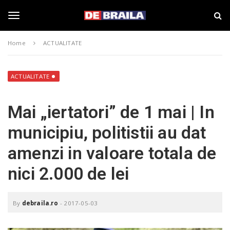
S
s
k
t
i
i
T
p
r
Home
ACTUALITATE
t
i
o
B
o
m
r
a
a
ACTUALITATE
i
i
g
n
l
Mai „iertatori” de 1 mai | In
c
a
o
–
g
municipiu, politistii au dat
n
d
t
e
amenzi in valoare totala de
e
b
l
n
r
nici 2.000 de lei
t
a
i
e
l
a
By
debraila.ro
-
2017-05-03
.
n
r