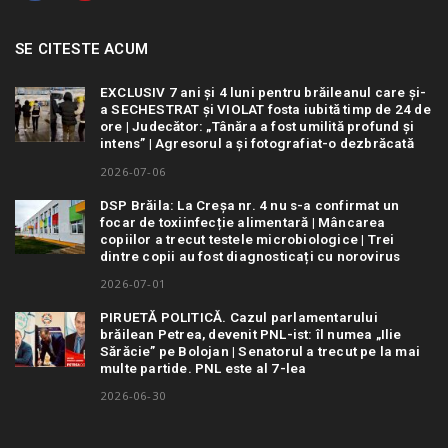
SE CITESTE ACUM
EXCLUSIV 7 ani și 4 luni pentru brăileanul care și-
a SECHESTRAT și VIOLAT fosta iubită timp de 24 de
ore | Judecător: „Tânăra a fost umilită profund și
intens” | Agresorul a și fotografiat-o dezbrăcată
2026-07-06
DSP Brăila: La Creșa nr. 4 nu s-a confirmat un
focar de toxiinfecție alimentară | Mâncarea
copiilor a trecut testele microbiologice | Trei
dintre copii au fost diagnosticați cu norovirus
2026-07-01
PIRUETĂ POLITICĂ. Cazul parlamentarului
brăilean Petrea, devenit PNL-ist: îl numea „Ilie
Sărăcie” pe Bolojan | Senatorul a trecut pe la mai
multe partide. PNL este al 7-lea
2026-06-30