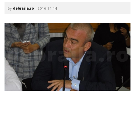
o
a
By
debraila.ro
-
2016-11-14
v
i
g
a
t
i
o