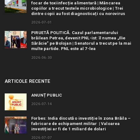
focar de toxiinfecție alimentară | Mâncarea
copiilor a trecut testele microbiologice | Trei
dintre copii au fost diagnosticați cu norovirus
2026-07-01
PIRUETĂ POLITICĂ. Cazul parlamentarului
brăilean Petrea, devenit PNL-ist: îl numea „Ilie
Sărăcie” pe Bolojan | Senatorul a trecut pe la mai
multe partide. PNL este al 7-lea
2026-06-30
ARTICOLE RECENTE
ANUNȚ PUBLIC
2026-07-14
Forbes: India discută o investiție în zona Brăila –
fabricare de echipament militar | Valoarea
investiției ar fi de 1 miliard de dolari
2026-07-07