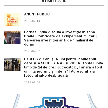
ULTIMELE STIRI
ANUNȚ PUBLIC
2026-07-14
Forbes: India discută o investiție în zona
Brăila – fabricare de echipament militar |
Valoarea investiției ar fi de 1 miliard de
dolari
2026-07-07
EXCLUSIV 7 ani și 4 luni pentru brăileanul
care și-a SECHESTRAT și VIOLAT fosta iubită
timp de 24 de ore | Judecător: „Tânăra a fost
umilită profund și intens” | Agresorul a și
fotografiat-o dezbrăcată
2026-07-06