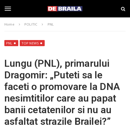
S
s
k
t
i
i
T
p
r
Home
POLITIC
PNL
t
i
o
B
o
m
r
a
a
PNL
TOP NEWS
i
i
g
n
l
Lungu (PNL), primarului
c
a
o
–
g
Dragomir: „Puteti sa le
n
d
t
e
faceti o promovare la DNA
e
b
l
n
r
nesimtitilor care au papat
t
a
i
e
banii cetatenilor si nu au
l
a
asfaltat strazile Brailei?”
.
n
r