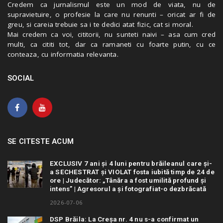
Credem ca jurnalismul este un mod de viata, nu de
supravietuire, o profesie la care nu renunti – oricat ar fi de
greu, si careia trebuie sa i te dedici atat fizic, cat si moral.
Mai credem ca voi, cititorii, nu sunteti naivi – asa cum cred
multi, ca cititi tot, dar ca ramaneti cu foarte putin, cu ce
conteaza, cu informatia relevanta.
SOCIAL
SE CITESTE ACUM
EXCLUSIV 7 ani și 4 luni pentru brăileanul care și-
a SECHESTRAT și VIOLAT fosta iubită timp de 24 de
ore | Judecător: „Tânăra a fost umilită profund și
intens” | Agresorul a și fotografiat-o dezbrăcată
2026-07-06
DSP Brăila: La Creșa nr. 4 nu s-a confirmat un