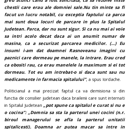
chestii care erau ale domniei sale.Nu tin minte sa fi
facut un lucru notabil, cu exceptia faptului ca parca
mai sunt doua locuri de parcare in plus la Spitalul
Judetean. Parca, dar nu sunt sigur. Si ca nu mai ai voie
sa intri acolo decat daca ai un anumit numar de
masina, ca a securizat parcarea medicilor. (…) Eu
insumi i-am dat doamnei Rasnoveanu imagini cu
paznici care dormeau pe manele, la intrare. Erau cred
ca obositi rau, ca erau manelele la maximum si ei tot
dormeau. Tot eu am intrebat-o si daca sunt sau nu
medicamente in farmacia spitalului”
, a spus Iordache.
Politicianul a mai precizat faptul ca va demisiona si din
functia de consilier judetean daca brailenii care sunt internati
in Spitalul Judetean
„pot spune ca spitalul e curat si nu e
o cocina”: „Domnia sa sta la parterul unei cocini (n.r.
biroul managerului se afla la parterul unitatii
spitalicesti). Doamna ar putea macar sa intre in