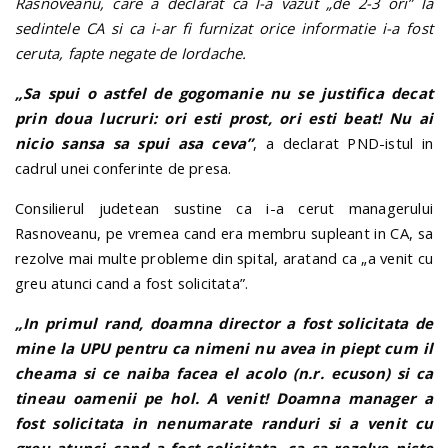
Rasnoveanu, care a declarat ca l-a vazut „de 2-3 ori” la
sedintele CA si ca i-ar fi furnizat orice informatie i-a fost
ceruta, fapte negate de Iordache.
„Sa spui o astfel de gogomanie nu se justifica decat
prin doua lucruri: ori esti prost, ori esti beat! Nu ai
nicio sansa sa spui asa ceva”
, a declarat PND-istul in
cadrul unei conferinte de presa.
Consilierul judetean sustine ca i-a cerut managerului
Rasnoveanu, pe vremea cand era membru supleant in CA, sa
rezolve mai multe probleme din spital, aratand ca „a venit cu
greu atunci cand a fost solicitata”.
„In primul rand, doamna director a fost solicitata de
mine la UPU pentru ca nimeni nu avea in piept cum il
cheama si ce naiba facea el acolo (n.r. ecuson) si ca
tineau oamenii pe hol. A venit! Doamna manager a
fost solicitata in nenumarate randuri si a venit cu
greu atunci cand a fost solicitata, ca sa rezolve niste