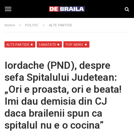
S
s
k
t
i
i
T
p
r
Home
POLITIC
ALTE PARTIDE
t
i
o
B
o
m
r
a
a
ALTE PARTIDE
SANATATE
TOP NEWS
i
i
g
n
l
Iordache (PND), despre
c
a
o
–
g
sefa Spitalului Judetean:
n
d
t
e
„Ori e proasta, ori e beata!
e
b
l
n
r
Imi dau demisia din CJ
t
a
i
e
daca brailenii spun ca
l
a
spitalul nu e o cocina”
.
n
r