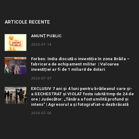
ARTICOLE RECENTE
ANUNȚ PUBLIC
2026-07-14
Forbes: India discută o investiție în zona Brăila –
fabricare de echipament militar | Valoarea
investiției ar fi de 1 miliard de dolari
2026-07-07
EXCLUSIV 7 ani și 4 luni pentru brăileanul care și-
a SECHESTRAT și VIOLAT fosta iubită timp de 24 de
ore | Judecător: „Tânăra a fost umilită profund și
intens” | Agresorul a și fotografiat-o dezbrăcată
2026-07-06