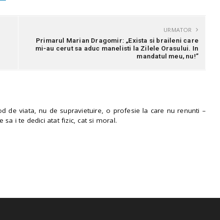
URMATOR
Primarul Marian Dragomir: „Exista si braileni care
mi-au cerut sa aduc manelisti la Zilele Orasului. In
mandatul meu, nu!”
 de viata, nu de supravietuire, o profesie la care nu renunti –
e sa i te dedici atat fizic, cat si moral.