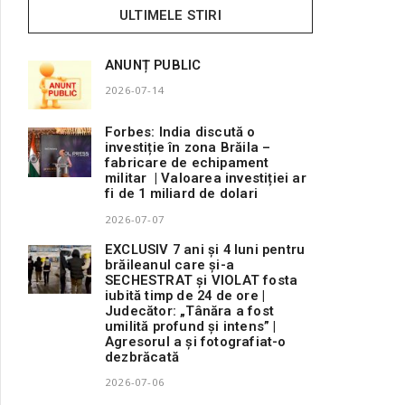
ULTIMELE STIRI
ANUNȚ PUBLIC
2026-07-14
Forbes: India discută o
investiție în zona Brăila –
fabricare de echipament
militar | Valoarea investiției ar
fi de 1 miliard de dolari
2026-07-07
EXCLUSIV 7 ani și 4 luni pentru
brăileanul care și-a
SECHESTRAT și VIOLAT fosta
iubită timp de 24 de ore |
Judecător: „Tânăra a fost
umilită profund și intens” |
Agresorul a și fotografiat-o
dezbrăcată
2026-07-06