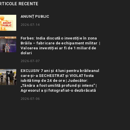
RTICOLE RECENTE
ANUNȚ PUBLIC
2026-07-14
Forbes: India discută o investiție în zona
Brăila – fabricare de echipament militar |
Valoarea investiției ar fi de 1 miliard de
dolari
2026-07-07
EXCLUSIV 7 ani și 4 luni pentru brăileanul
care și-a SECHESTRAT și VIOLAT fosta
iubită timp de 24 de ore | Judecător:
„Tânăra a fost umilită profund și intens” |
Agresorul a și fotografiat-o dezbrăcată
2026-07-06