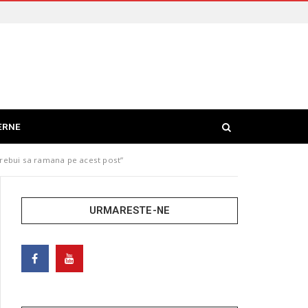
ERNE
 trebui sa ramana pe acest post”
URMARESTE-NE