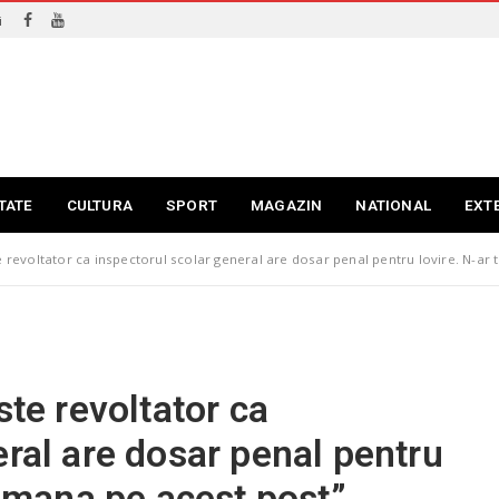
i
TATE
CULTURA
SPORT
MAGAZIN
NATIONAL
EXT
te revoltator ca inspectorul scolar general are dosar penal pentru lovire. N-ar
ste revoltator ca
eral are dosar penal pentru
ramana pe acest post”