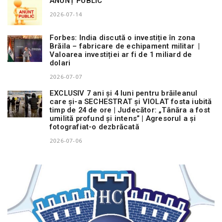
ANUNȚ PUBLIC
2026-07-14
Forbes: India discută o investiție în zona
Brăila – fabricare de echipament militar |
Valoarea investiției ar fi de 1 miliard de
dolari
2026-07-07
EXCLUSIV 7 ani și 4 luni pentru brăileanul
care și-a SECHESTRAT și VIOLAT fosta iubită
timp de 24 de ore | Judecător: „Tânăra a fost
umilită profund și intens” | Agresorul a și
fotografiat-o dezbrăcată
2026-07-06