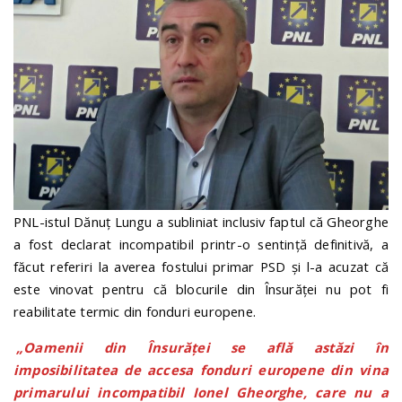
PNL-istul Dănuț Lungu a subliniat inclusiv faptul că Gheorghe
a fost declarat incompatibil printr-o sentință definitivă, a
făcut referiri la averea fostului primar PSD și l-a acuzat că
este vinovat pentru că blocurile din Însurăței nu pot fi
reabilitate termic din fonduri europene.
„Oamenii din Însurăţei se află astăzi în
imposibilitatea de accesa fonduri europene din vina
primarului incompatibil Ionel Gheorghe, care nu a