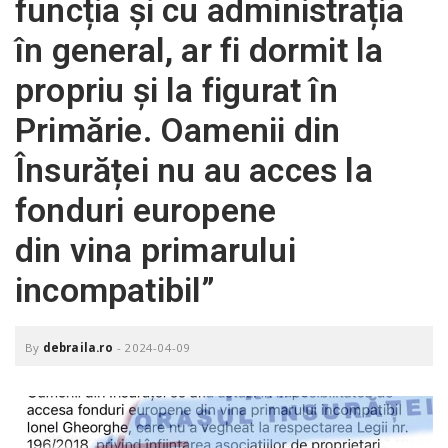
funcția și cu administrația
o
a
în general, ar fi dormit la
propriu și la figurat în
v
Primărie. Oamenii din
i
Însurăței nu au acces la
fonduri europene
g
din vina primarului
a
incompatibil”
t
By
debraila.ro
-
2024-04-09
i
o