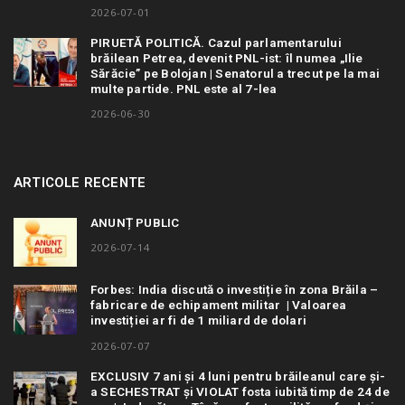
2026-07-01
PIRUETĂ POLITICĂ. Cazul parlamentarului
brăilean Petrea, devenit PNL-ist: îl numea „Ilie
Sărăcie” pe Bolojan | Senatorul a trecut pe la mai
multe partide. PNL este al 7-lea
2026-06-30
ARTICOLE RECENTE
ANUNȚ PUBLIC
2026-07-14
Forbes: India discută o investiție în zona Brăila –
fabricare de echipament militar | Valoarea
investiției ar fi de 1 miliard de dolari
2026-07-07
EXCLUSIV 7 ani și 4 luni pentru brăileanul care și-
a SECHESTRAT și VIOLAT fosta iubită timp de 24 de