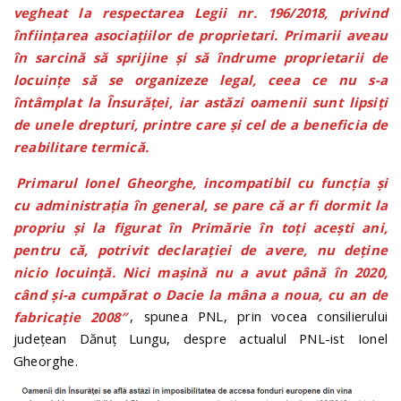
vegheat la respectarea Legii nr. 196/2018, privind
înfiinţarea asociaţiilor de proprietari. Primarii aveau
în sarcină să sprijine şi să îndrume proprietarii de
locuinţe să se organizeze legal, ceea ce nu s-a
întâmplat la Însurăţei, iar astăzi oamenii sunt lipsiţi
de unele drepturi, printre care şi cel de a beneficia de
reabilitare termică.
Primarul Ionel Gheorghe, incompatibil cu funcţia şi
cu administraţia în general, se pare că ar fi dormit la
propriu şi la figurat în Primărie în toţi aceşti ani,
pentru că, potrivit declaraţiei de avere, nu deţine
nicio locuinţă. Nici maşină nu a avut până în 2020,
când şi-a cumpărat o Dacie la mâna a noua, cu an de
fabricaţie 2008″
, spunea PNL, prin vocea consilierului
județean Dănuț Lungu, despre actualul PNL-ist Ionel
Gheorghe.