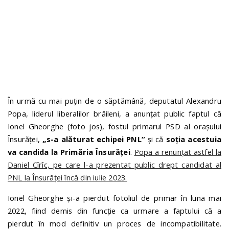
În urmă cu mai puțin de o săptămână, deputatul Alexandru
Popa, liderul liberalilor brăileni, a anunțat public faptul că
Ionel Gheorghe (foto jos), fostul primarul PSD al orașului
Însurăței,
„s-a alăturat echipei PNL”
și că
soția acestuia
va candida la Primăria Însurăței
.
Popa a renunțat astfel la
Daniel Cîrîc, pe care l-a prezentat public drept candidat al
PNL la Însurăței încă din iulie 2023.
Ionel Gheorghe și-a pierdut fotoliul de primar în luna mai
2022, fiind demis din funcție ca urmare a faptului că a
pierdut în mod definitiv un proces de incompatibilitate.