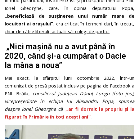
În mod paradoxal, fostul PSD-ist și proaspătul membru PNL
Ionel Gheorghe, care, în opinia deputatului Popa,
„beneficiază de susținerea unui număr mare de
locuitori ai orașului”
, era
criticat în termeni duri, în trecut,
chiar de către liberali, actualii săi colegi de partid.
„Nici maşină nu a avut până în
2020, când şi-a cumpărat o Dacie
la mâna a noua”
Mai exact, la sfârșitul lunii octombrie 2022, într-un
comunicat de presă postat inclusiv pe pagina de Facebook a
PNL Brăila,
consilierul județean Dănuț Lungu (foto jos),
vicepreședinte în echipa lui Alexandru Popa, spunea
despre Ionel Gheorghe că
„ar fi dormit la propriu şi la
figurat în Primărie în toţi aceşti ani”
.