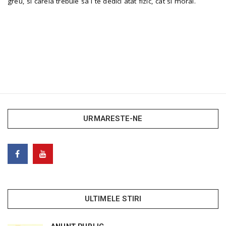
greu, si careia trebuie sa i te dedici atat fizic, cat si moral.
URMARESTE-NE
ULTIMELE STIRI