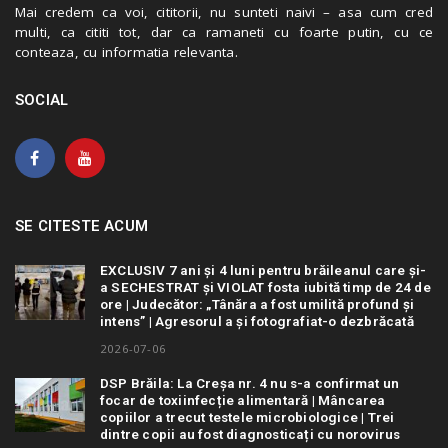
Mai credem ca voi, cititorii, nu sunteti naivi – asa cum cred
multi, ca cititi tot, dar ca ramaneti cu foarte putin, cu ce
conteaza, cu informatia relevanta.
SOCIAL
SE CITESTE ACUM
EXCLUSIV 7 ani și 4 luni pentru brăileanul care și-
a SECHESTRAT și VIOLAT fosta iubită timp de 24 de
ore | Judecător: „Tânăra a fost umilită profund și
intens” | Agresorul a și fotografiat-o dezbrăcată
2026-07-06
DSP Brăila: La Creșa nr. 4 nu s-a confirmat un
focar de toxiinfecție alimentară | Mâncarea
copiilor a trecut testele microbiologice | Trei
dintre copii au fost diagnosticați cu norovirus