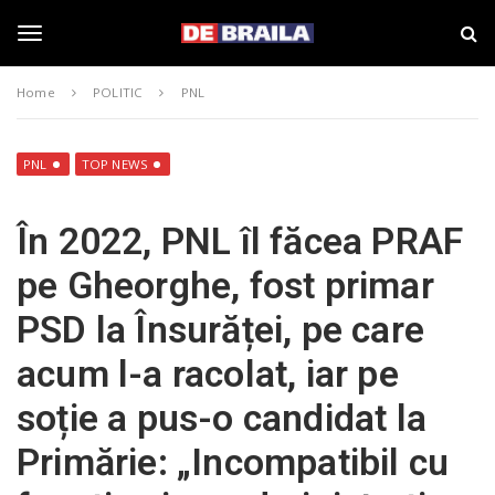
S
s
k
t
i
i
T
p
r
Home
POLITIC
PNL
t
i
o
B
o
m
r
a
a
PNL
TOP NEWS
i
i
g
n
l
În 2022, PNL îl făcea PRAF
c
a
o
–
g
pe Gheorghe, fost primar
n
d
t
e
PSD la Însurăței, pe care
e
b
l
n
r
acum l-a racolat, iar pe
t
a
i
e
soție a pus-o candidat la
l
a
Primărie: „Incompatibil cu
.
n
r