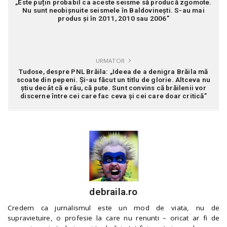
„Este puțin probabil ca aceste seisme să producă zgomote.
Nu sunt neobișnuite seismele în Baldovinești. S-au mai
produs și în 2011, 2010 sau 2006”
URMATOR
Tudose, despre PNL Brăila: „Ideea de a denigra Brăila mă
scoate din pepeni. Și-au făcut un titlu de glorie. Altceva nu
știu decât că e rău, că pute. Sunt convins că brăilenii vor
discerne între cei care fac ceva și cei care doar critică”
debraila.ro
Credem ca jurnalismul este un mod de viata, nu de
supravietuire, o profesie la care nu renunti – oricat ar fi de